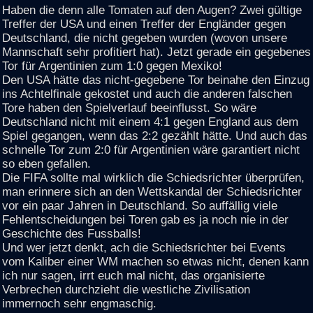
Haben die denn alle Tomaten auf den Augen? Zwei gültige
Treffer der USA und einen Treffer der Engländer gegen
Deutschland, die nicht gegeben wurden (wovon unsere
Mannschaft sehr profitiert hat). Jetzt gerade ein gegebenes
Tor für Argentinien zum 1:0 gegen Mexiko!
Den USA hätte das nicht-gegebene Tor beinahe den Einzug
ins Achtelfinale gekostet und auch die anderen falschen
Tore haben den Spielverlauf beeinflusst. So wäre
Deutschland nicht mit einem 4:1 gegen England aus dem
Spiel gegangen, wenn das 2:2 gezählt hätte. Und auch das
schnelle Tor zum 2:0 für Argentinien wäre garantiert nicht
so eben gefallen.
Die FIFA sollte mal wirklich die Schiedsrichter überprüfen,
man erinnere sich an den Wettskandal der Schiedsrichter
vor ein paar Jahren in Deutschland. So auffällig viele
Fehlentscheidungen bei Toren gab es ja noch nie in der
Geschichte des Fussballs!
Und wer jetzt denkt, ach die Schiedsrichter bei Events
vom Kaliber einer WM machen so etwas nicht, denen kann
ich nur sagen, irrt euch mal nicht, das organisierte
Verbrechen durchzieht die westliche Zivilisation
immernoch sehr engmaschig.