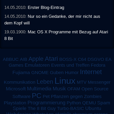
14.05.2010:
Erster Blog-Eintrag
14.05.2010:
Nur so ein Gedanke, der mir nicht aus
dem Kopf will
19.03.1900:
Mac OS X Programme mit Bezug auf Atari
8 Bit
Atari
Apple
ABBUC
AIB
BOSS-X
C64
DSGVO
EA
Emulatoren
Games
Events und Treffen
Fedora
Internet
Fujiama
GNOME
Guben
Humor
Linux
Leben
MTV
Kommunikation
Messenger
Multimedia
Musik
Microsoft
OFAM
Open Source
PC
Software
Pet
Pflanzen gegen Zombies
Programmierung
Spam
Playstation
Python
QEMU
Spiele
Turbo-BASIC
Ubuntu
The 8 Bit Guy