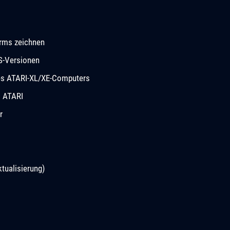
rms zeichnen
S-Versionen
des ATARI-XL/XE-Computers
m ATARI
r
tualisierung)