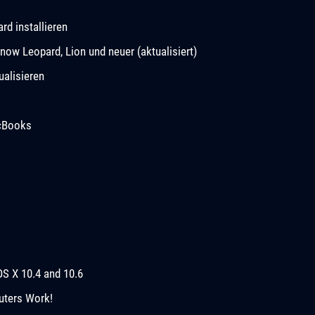
d installieren
now Leopard, Lion und neuer (aktualisiert)
ualisieren
acBooks
OS X 10.4 and 10.6
uters Work!