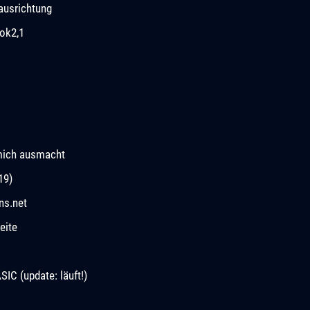
ausrichtung
ok2,1
mich ausmacht
19)
ns.net
eite
C (update: läuft!)