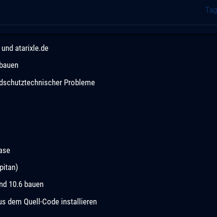
Tag
und atarixle.de
 bauen
andschutztechnischer Probleme
ease
pitan)
und 10.6 bauen
 dem Quell-Code installieren