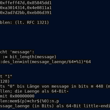
0xffeff47d,0x85845dd1
0xa3014314,0x4e0811a1
0x2ad7d2bb,0xeb86d391
blen: (lt. RFC 1321)
cht 'message':
 := bit_length(message)
:des_len=int(message_laenge/64+%1)*64
t "1"
128)
ts "0" bis Länge von message in bits ≡ 448 (
llen; die Laenge als 64-Bit-
mit 0x00000000
len:mem$(p)=chr$(%0):n.p
ssage_laenge (in Bits) als 64-Bit little-end