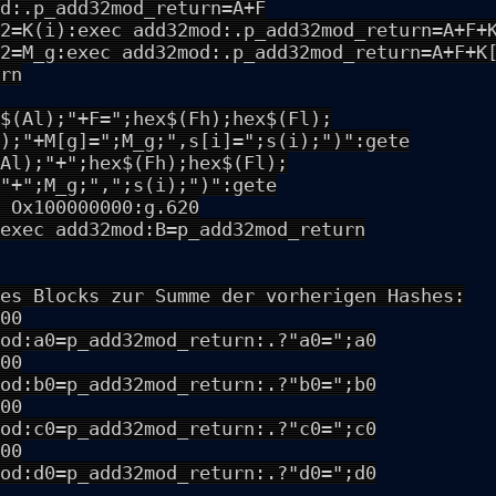
d:.p_add32mod_return=A+F
2=K(i):exec add32mod:.p_add32mod_return=A+F+
2=M_g:exec add32mod:.p_add32mod_return=A+F+K
rn
$(Al);"+F=";hex$(Fh);hex$(Fl);
);"+M[g]=";M_g;",s[i]=";s(i);")":gete
Al);"+";hex$(Fh);hex$(Fl);
"+";M_g;",";s(i);")":gete
 Ox100000000:g.620
exec add32mod:B=p_add32mod_return
es Blocks zur Summe der vorherigen Hashes:
00
od:a0=p_add32mod_return:.?"a0=";a0
00
od:b0=p_add32mod_return:.?"b0=";b0
00
od:c0=p_add32mod_return:.?"c0=";c0
00
od:d0=p_add32mod_return:.?"d0=";d0