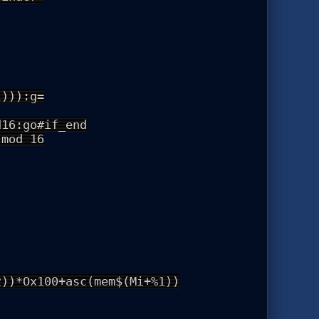
l))):g=
d16:go#if_end
 mod 16
2))*Ox100+asc(mem$(Mi+%1))