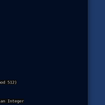
mod 512)
ian Integer