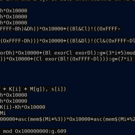
h*Ox10000
h*Ox10000
h*Ox10000
FFFF-Bh)&Dh))*Ox10000+((Bl&Cl)!((OxFFFF-
(OxFFFF-Dh)))*Ox10000+((Bl&Dl)!(Cl&(OxFFFF-D
orDh)*Ox10000+(Bl exorCl exorDl):g=(3*i+5)mo
))*Ox10000+(Cl exor(Bl!(OxFFFF-Dl))):g=(7*i)
 + K[i] + M[g]), s[i])
h*Ox10000
h*Ox10000
K(i)-Kh*Ox10000
Mi
00000+asc(mem$(Mi+%3))*Ox10000+asc(mem$(Mi+%
 mod Ox100000000:g.609