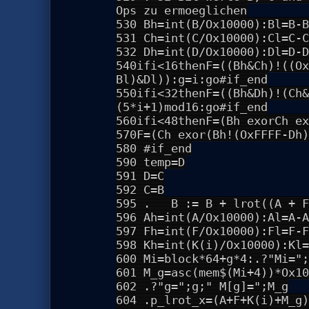
Ops zu ermoeglichen
530 Bh=int(B/Ox10000):Bl=B-B
531 Ch=int(C/Ox10000):Cl=C-C
532 Dh=int(D/Ox10000):Dl=D-D
540ifi<16thenF=((Bh&Ch)!((Ox
Bl)&Dl)):g=i:go#if_end
550ifi<32thenF=((Bh&Dh)!(Ch&
(5*i+1)mod16:go#if_end
560ifi<48thenF=(Bh exorCh ex
570F=(Ch exor(Bh!(OxFFFF-Dh)
580 #if_end
590 temp=D
591 D=C
592 C=B
595 . B := B + lrot((A + F
596 Ah=int(A/Ox10000):Al=A-A
597 Fh=int(F/Ox10000):Fl=F-F
598 Kh=int(K(i)/Ox10000):Kl=
600 Mi=block*64+g*4:.?"Mi=";
601 M_g=asc(mem$(Mi+4))*Ox10
602 .?"g=";g;" M[g]=";M_g
604 .p_lrot_x=(A+F+K(i)+M_g)