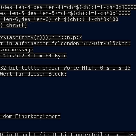
(des_len-4,des_len-4)=chr$(ch):l=l-ch*Ox1000
es_len-5,des_len-5)=chr$(ch):l=l-ch*Ox10000
_len-6,des_len-6)=chr$(ch):l=l-ch*Ox100
)=chr$(l)
x$(asc(mem$(p)));" ";:n.p:?
t in aufeinander folgenden 512-Bit-Blöcken:
von message
-%1:.512 Bit = 64 Byte
32-bit little-endian Worte M[i], 0 ≤ i ≤ 15
Wert für diesen Block:
 dem Einerkomplement
D in H und L (je 16 Bit) unterteilen, um TB-