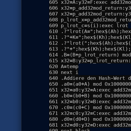
605 x32=A:y32=F:exec add32mo
606 x32=p_add32mod_return:y3
607 x32=p_add32mod_return:y3
608 p_lrot_x=p_add32mod_retu
609 p_lrot_c=s(i):exec lrot
610 .?"lrot(A=";hex$(Ah);hex
611 .?"+K=";hex$(Kh);hex$(Kl
612 .?"lrot(";hex$(Ah);hex$(
613 .?"+";hex$(Kh);hex$(Kl);
614 .B=(B+p_lrot_return) mod
615 x32=B:y32=p_lrot_return:
620 A=temp
630 next i
640 .Addiere den Hash-Wert d
650 .a0=(a0+A) mod Ox1000000
651 x32=a0:y32=A:exec add32m
660 .b0=(b0+B) mod Ox1000000
661 x32=b0:y32=B:exec add32m
670 .c0=(c0+C) mod Ox1000000
671 x32=c0:y32=C:exec add32m
680 .d0=(d0+D) mod Ox1000000
681 x32=d0:y32=D:exec add32m
690 next block