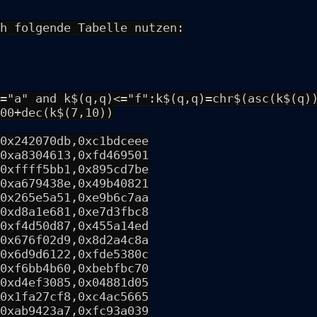
h folgende Tabelle nutzen:
="a" and k$(q,q)<="f":k$(q,q)=chr$(asc(k$(q)
00+dec(k$(7,10))
0x242070db,0xc1bdceee
0xa8304613,0xfd469501
0xffff5bb1,0x895cd7be
0xa679438e,0x49b40821
0x265e5a51,0xe9b6c7aa
0xd8a1e681,0xe7d3fbc8
0xf4d50d87,0x455a14ed
0x676f02d9,0x8d2a4c8a
0x6d9d6122,0xfde5380c
0xf6bb4b60,0xbebfbc70
0xd4ef3085,0x04881d05
0x1fa27cf8,0xc4ac5665
0xab9423a7,0xfc93a039