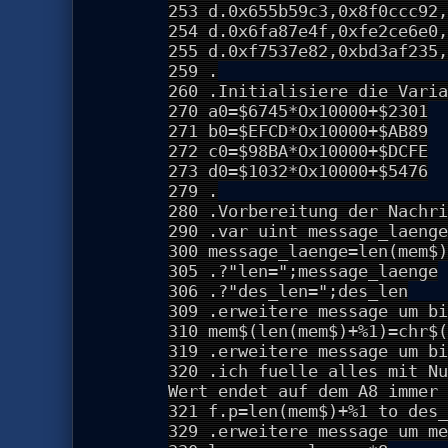
253 d.0x655b59c3,0x8f0ccc92,
254 d.0x6fa87e4f,0xfe2ce6e0,
255 d.0xf7537e82,0xbd3af235,
259 .
260 .Initialisiere die Varia
270 a0=$6745*Ox10000+$2301
271 b0=$EFCD*Ox10000+$AB89
272 c0=$98BA*Ox10000+$DCFE
273 d0=$1032*Ox10000+$5476
279 .
280 .Vorbereitung der Nachri
290 .var uint message_laenge
300 message_laenge=len(mem$)
305 .?"len=";message_laenge
306 .?"des_len=";des_len
309 .erweitere message um bi
310 mem$(len(mem$)+%1)=chr$(
319 .erweitere message um bi
320 .ich fuelle alles mit Nu
Wert endet auf dem A8 immer 
321 f.p=len(mem$)+%1 to des_
329 .erweitere message um me