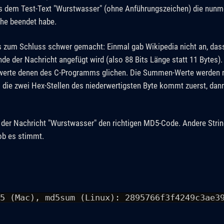
us dem Test-Text "Wurstwasser" (ohne Anführungszeichen) die nunm
he beendet habe.
s zum Schluss schwer gemacht: Einmal gab Wikipedia nicht an, dass
nde der Nachricht angefügt wird (also 88 Bits Länge statt 11 Bytes).
werte denen des C-Programms glichen. Die Summen-Werte werden 
h. die zwei Hex-Stellen des niederwertigsten Byte kommt zuerst, da
der Nachricht "Wurstwasser" den richtigen MD5-Code. Andere String
ob es stimmt.
5 (Mac), md5sum (Linux): 2895766f3f4249c3ae3