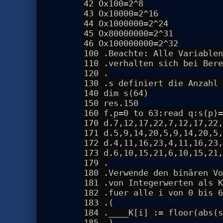
42 Ox100=2^8
43 Ox10000=2^16
44 Ox1000000=2^24
45 Ox80000000=2^31
46 Ox100000000=2^32
100 .Beachte: Alle Variablen
110 .verhalten sich bei Bere
120 .
130 .s definiert die Anzahl 
140 dim s(64)
150 res.150
160 f.p=0 to 63:read q:s(p)=
170 d.7,12,17,22,7,12,17,22,
171 d.5,9,14,20,5,9,14,20,5,
172 d.4,11,16,23,4,11,16,23,
173 d.6,10,15,21,6,10,15,21,
179 .
180 .Verwende den binären Vo
181 .von Integerwerten als K
182 .fuer alle i von 0 bis 6
183 .(
184 .____K[i] := floor(abs(s
185 .)