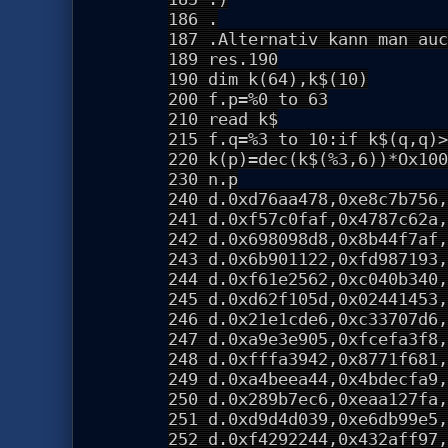
186 .
187 .Alternativ kann man auc
189 res.190
190 dim k(64),k$(10)
200 f.p=%0 to 63
210 read k$
215 f.q=%3 to 10:if k$(q,q)>
220 k(p)=dec(k$(%3,6))*Ox100
230 n.p
240 d.0xd76aa478,0xe8c7b756,
241 d.0xf57c0faf,0x4787c62a,
242 d.0x698098d8,0x8b44f7af,
243 d.0x6b901122,0xfd987193,
244 d.0xf61e2562,0xc040b340,
245 d.0xd62f105d,0x02441453,
246 d.0x21e1cde6,0xc33707d6,
247 d.0xa9e3e905,0xfcefa3f8,
248 d.0xfffa3942,0x8771f681,
249 d.0xa4beea44,0x4bdecfa9,
250 d.0x289b7ec6,0xeaa127fa,
251 d.0xd9d4d039,0xe6db99e5,
252 d.0xf4292244,0x432aff97,