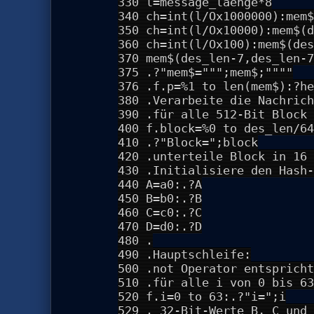
330 l=message_laenge*8
340 ch=int(l/Ox1000000):mem$
350 ch=int(l/Ox10000):mem$(d
360 ch=int(l/Ox100):mem$(des
370 mem$(des_len-7,des_len-7
375 .?"mem$=""";mem$;""""
376 .f.p=%1 to len(mem$):?he
380 .Verarbeite die Nachrich
390 .für alle 512-Bit Block 
400 f.block=%0 to des_len/64
410 .?"Block=";block
420 .unterteile Block in 16 
430 .Initialisiere den Hash-
440 A=a0:.?A
450 B=b0:.?B
460 C=c0:.?C
470 D=d0:.?D
480 .
490 .Hauptschleife:
500 .not Operator entspricht
510 .für alle i von 0 bis 63
520 f.i=0 to 63:.?"i=";i
529 . 32-Bit-Werte B, C und 