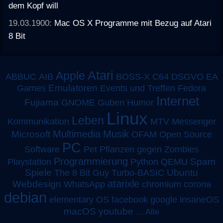
dem Kopf will
19.03.1900:
Mac OS X Programme mit Bezug auf Atari
8 Bit
Atari
Apple
ABBUC
AIB
BOSS-X
C64
DSGVO
EA
Emulatoren
Games
Events und Treffen
Fedora
Internet
Fujiama
GNOME
Guben
Humor
Linux
Leben
MTV
Kommunikation
Messenger
Multimedia
Musik
Microsoft
OFAM
Open Source
PC
Software
Pet
Pflanzen gegen Zombies
Programmierung
Spam
Playstation
Python
QEMU
Spiele
Turbo-BASIC
Ubuntu
The 8 Bit Guy
atarixle
Webdesign
WhatsApp
chromium
corona
debian
elementary OS
facebook
google
insaneOS
macOS
youtube
...
Alle