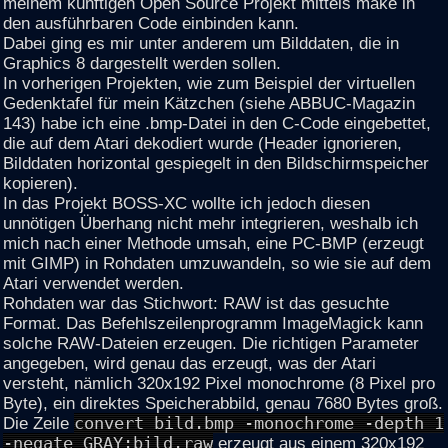
meinem künftigen Open Source Projekt mittels make in
den ausführbaren Code einbinden kann.
Dabei ging es mir unter anderem um Bilddaten, die in
Graphics 8 dargestellt werden sollen.
In vorherigen Projekten, wie zum Beispiel der virtuellen
Gedenktafel für mein Kätzchen (siehe ABBUC-Magazin
143) habe ich eine .bmp-Datei in den C-Code eingebettet,
die auf dem Atari dekodiert wurde (Header ignorieren,
Bilddaten horizontal gespiegelt in den Bildschirmspeicher
kopieren).
In das Projekt BOSS-XC wollte ich jedoch diesen
unnötigen Überhang nicht mehr integrieren, weshalb ich
mich nach einer Methode umsah, eine PC-BMP (erzeugt
mit GIMP) in Rohdaten umzuwandeln, so wie sie auf dem
Atari verwendet werden.
Rohdaten war das Stichwort: RAW ist das gesuchte
Format. Das Befehlszeilenprogramm ImageMagick kann
solche RAW-Dateien erzeugen. Die richtigen Parameter
angegeben, wird genau das erzeugt, was der Atari
versteht, nämlich 320x192 Pixel monochrome (8 Pixel pro
Byte), ein direktes Speicherabbild, genau 7680 Bytes groß.
Die Zeile
convert bild.bmp -monochrome -depth 1
-negate GRAY:bild.raw
erzeugt aus einem 320x192