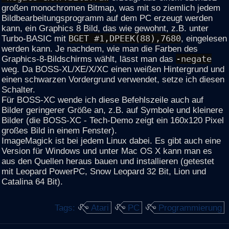
großen monochromen Bitmap, was mit so ziemlich jedem
Bildbearbeitungsprogramm auf dem PC erzeugt werden
kann, ein Graphics 8 Bild, das wie gewohnt, z.B. unter
Turbo-BASIC mit
BGET #1,DPEEK(88),7680
, eingelesen
werden kann. Je nachdem, wie man die Farben des
Graphics-8-Bildschirms wählt, lässt man das
-negate
weg. Da BOSS-XL/XE/X/XC einen weißen Hintergrund und
einen schwarzen Vordergrund verwendet, setze ich diesen
Schalter.
Für BOSS-XC wende ich diese Befehlszeile auch auf
Bilder geringerer Größe an, z.B. auf Symbole und kleinere
Bilder (die BOSS-XC - Tech-Demo zeigt ein 160x120 Pixel
großes Bild in einem Fenster).
ImageMagick ist bei jedem Linux dabei. Es gibt auch eine
Version für Windows und unter Mac OS X kann man es
aus den Quellen heraus bauen und installieren (getestet
mit Leopard PowerPC, Snow Leopard 32 Bit, Lion und
Catalina 64 Bit).
Tags:
Atari
PC
Programmierung