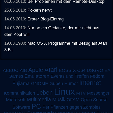
01.06.2010:
Bei Problemen mit dem Remote-Desktop
25.05.2010:
Pokern nervt
14.05.2010:
Erster Blog-Eintrag
14.05.2010:
Nur so ein Gedanke, der mir nicht aus
dem Kopf will
19.03.1900:
Mac OS X Programme mit Bezug auf Atari
8 Bit
Atari
Apple
ABBUC
AIB
BOSS-X
C64
DSGVO
EA
Emulatoren
Games
Events und Treffen
Fedora
Internet
Fujiama
GNOME
Guben
Humor
Linux
Leben
MTV
Kommunikation
Messenger
Multimedia
Musik
Microsoft
OFAM
Open Source
PC
Software
Pet
Pflanzen gegen Zombies