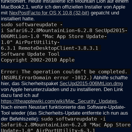
funktioniert. Heute installierte ich Mountain Lion auf einem
MacBook2,1, wofür ich den offiziellen Installer von Apple
mit
NexPostFacto for OS X 10.8 (32-bit)
gepatcht und
installiert hatte.
sudo softwareupdate -
i Safari6.2.8MountainLion-6.2.8 SecUpd2015-
006MtLion-1.0 "Mac App Store Update-
1.0" AirPortUtility-
6.3.1 RemoteDesktopClient-3.8.3.1
Software Update Tool
Copyright 2002-2010 Apple
Error: The operation couldn’t be completed.
(NSURLErrorDomain error -1012.)
Abhilfe schaffte
hier, das Sicherheitspaket
SecUpd2015-006MtLion.dmg
von Apple herunterzuladen und zu installieren. Den Link
dazu fand ich auf
https://theapplewiki.com/wiki/Mac_Security_Updates
.
Nach einem Neustart funktionierte das Software-Update-
Tool wieder (das Sicherheits-Update entfernte ich nun aus
der Befehlszeile):
sudo softwareupdate -i
Safari6.2.8MountainLion-6.2.8 "Mac App Store
Update-1.0" AirPortUtility-6.3.1