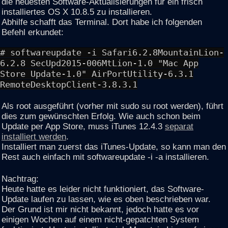
die neuesten Software-Aktualisierungen für ein frisch
installiertes OS X 10.8.5 zu installieren.
Abhilfe schafft das Terminal. Dort habe ich folgenden
Befehl erkundet:
# softwareupdate -i Safari6.2.8MountainLion-
6.2.8 SecUpd2015-006MtLion-1.0 "Mac App
Store Update-1.0" AirPortUtility-6.3.1
RemoteDesktopClient-3.8.3.1
Als root ausgeführt (vorher mit sudo su root werden), führt
dies zum gewünschten Erfolg. Wie auch schon beim
Update per App Store, muss iTunes 12.4.3
separat
installiert werden
.
Installiert man zuerst das iTunes-Update, so kann man den
Rest auch einfach mit softwareupdate -i -a installieren.
Nachtrag:
Heute hatte es leider nicht funktioniert, das Software-
Update laufen zu lassen, wie es oben beschrieben war.
Der Grund ist mir nicht bekannt, jedoch hatte es vor
einigen Wochen auf einem nicht-gepatchten System