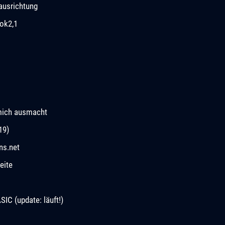
ausrichtung
ok2,1
mich ausmacht
19)
ns.net
eite
C (update: läuft!)