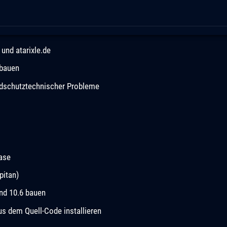
und atarixle.de
 bauen
andschutztechnischer Probleme
ease
pitan)
und 10.6 bauen
 dem Quell-Code installieren