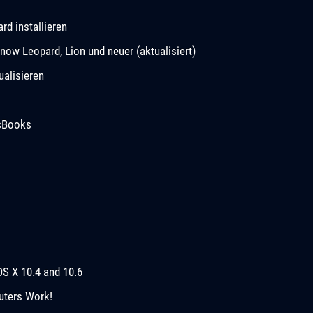
d installieren
now Leopard, Lion und neuer (aktualisiert)
ualisieren
acBooks
OS X 10.4 and 10.6
uters Work!