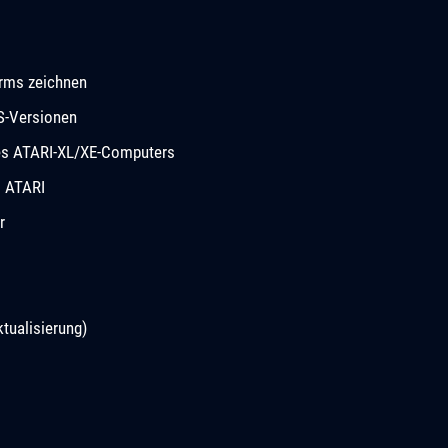
rms zeichnen
S-Versionen
des ATARI-XL/XE-Computers
m ATARI
r
tualisierung)