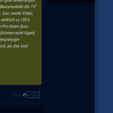
em gute Bewertungen
 Basismodelle der 15"
". Das zweite Video,
e wirklich zu 100%
e-Pro-Usern (kurz
 (können nicht lügen)
erpreisiger
ch, als das sind
Tags:
Apple