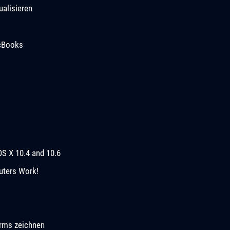
ualisieren
acBooks
OS X 10.4 and 10.6
uters Work!
rms zeichnen