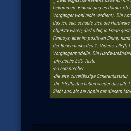
Zwei englische Reviews habe ich mir
bekommen. Einmal ging es darum, ob be
Vorgänger wohl nicht verdient). Die Ant
das ich sah, schaute sich die Hardware
objektiv waren, darf ruhig in Frage gest
Fanboys, aber im positiven Sinne) hande
der Benchmarks des 1. Videos: alle(!) 
Vorgängermodelle. Die Hardwareänderun
-physische ESC-Taste
-6 Lautsprecher
-die alte, zuverlässige Scherentastatur
-die Pfeiltasten haben wieder das alte 
Sieht aus, als sei Apple mit diesem Mo