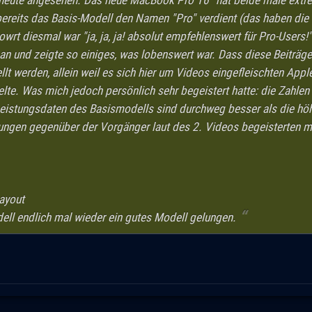
 heute angesehen. Das neue MacBook Pro 16" hat beide male extr
reits das Basis-Modell den Namen "Pro" verdient (das haben die
owrt diesmal war "ja, ja, ja! absolut empfehlenswert für Pro-Users!
 an und zeigte so einiges, was lobenswert war. Dass diese Beiträg
ellt werden, allein weil es sich hier um Videos eingefleischten Appl
lte. Was mich jedoch persönlich sehr begeistert hatte: die Zahlen
Leistungsdaten des Basismodells sind durchweg besser als die höh
gen gegenüber der Vorgänger laut des 2. Videos begeisterten mi
Layout
dell endlich mal wieder ein gutes Modell gelungen.