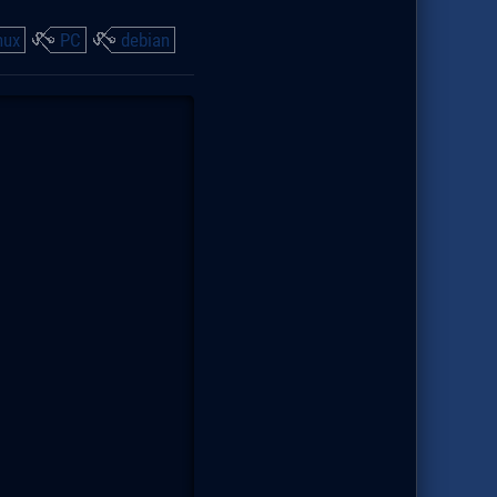
nux
PC
debian