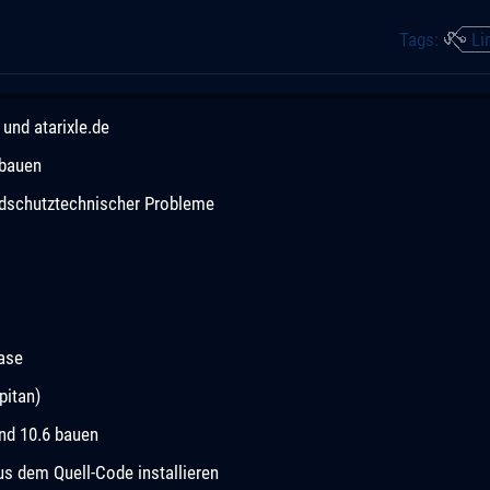
Tags:
Li
und atarixle.de
 bauen
andschutztechnischer Probleme
ease
pitan)
und 10.6 bauen
 dem Quell-Code installieren