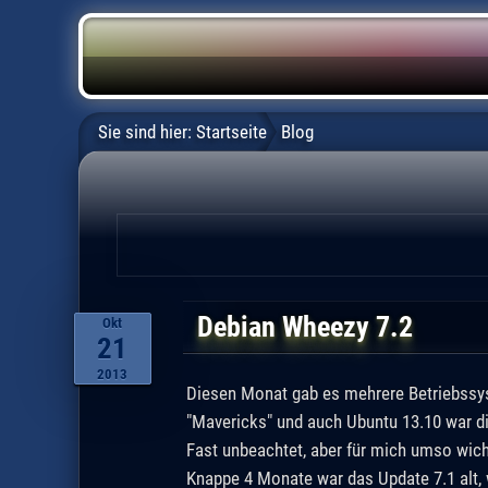
Sie sind hier:
Startseite
Blog
Debian Wheezy 7.2
Okt
21
2013
Diesen Monat gab es mehrere Betriebssy
"Mavericks" und auch Ubuntu 13.10 war di
Fast unbeachtet, aber für mich umso wich
Knappe 4 Monate war das Update 7.1 alt, 