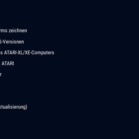
rms zeichnen
S-Versionen
des ATARI-XL/XE-Computers
m ATARI
r
tualisierung)