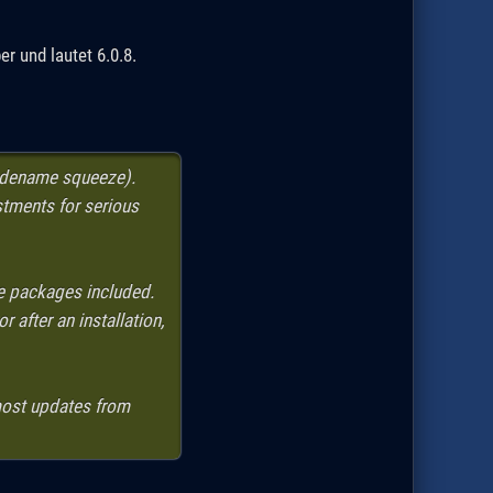
r und lautet 6.0.8.
codename squeeze).
stments for serious
he packages included.
 after an installation,
most updates from