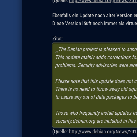
(Quelle:
http://www.debian.org/News/20
Ebenfalls ein Update nach alter Versionie
Diese Version läuft noch immer als virtu
Zitat:
The Debian project is pleased to anno
This update mainly adds corrections for
problems. Security advisories were alre
Please note that this update does not 
There is no need to throw away old sque
to cause any out of date packages to b
Those who frequently install updates 
security.debian.org are included in this
(Quelle:
http://www.debian.org/News/20