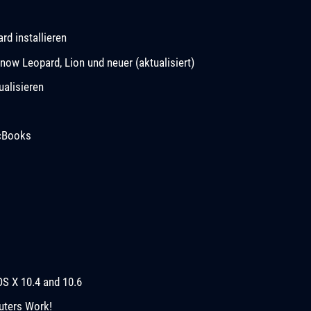
d installieren
now Leopard, Lion und neuer (aktualisiert)
ualisieren
acBooks
OS X 10.4 and 10.6
uters Work!