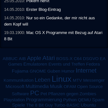
25.05.2010:
Pokern nervt
14.05.2010:
Erster Blog-Eintrag
14.05.2010:
Nur so ein Gedanke, der mir nicht aus
dem Kopf will
19.03.1900:
Mac OS X Programme mit Bezug auf Atari
8 Bit
Atari
Apple
ABBUC
AIB
BOSS-X
C64
DSGVO
EA
Emulatoren
Games
Events und Treffen
Fedora
Internet
Fujiama
GNOME
Guben
Humor
Linux
Leben
MTV
Kommunikation
Messenger
Multimedia
Musik
Microsoft
OFAM
Open Source
PC
Software
Pet
Pflanzen gegen Zombies
Programmierung
Spam
Playstation
Python
QEMU
Spiele
Turbo-BASIC
Ubuntu
The 8 Bit Guy