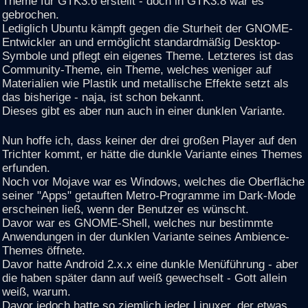
Theme für GTK3.6 erstellt - doch in GTK3.8 war es
gebrochen.
Lediglich Ubuntu kämpft gegen die Sturheit der GNOME-
Entwickler an und ermöglicht standardmäßig Desktop-
Symbole und pflegt ein eigenes Theme. Letzteres ist das
Community-Theme, ein Theme, welches weniger auf
Materialien wie Plastik und metallische Effekte setzt als
das bisherige - naja, ist schon bekannt.
Dieses gibt es aber nun auch in einer dunklen Variante.
Nun hoffe ich, dass keiner der drei großen Player auf den
Trichter kommt, er hätte die dunkle Variante eines Themes
erfunden.
Noch vor Mojave war es Windows, welches die Oberfläche
seiner "Apps" getauften Metro-Programme im Dark-Mode
erscheinen ließ, wenn der Benutzer es wünscht.
Davor war es GNOME-Shell, welches nur bestimmte
Anwendungen in der dunklen Variante seines Ambience-
Themes öffnete.
Davor hatte Android 2.x.x eine dunkle Menüführung - aber
die haben später dann auf weiß gewechselt - Gott allein
weiß, warum.
Davor jedoch hatte so ziemlich jeder Linuxer, der etwas