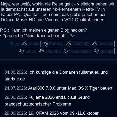
Naja, wer weiß, wohin die Reise geht - vielleicht sehen wir
ja demnächst auf unseren 4k-Fernsehern Retro-TV in
halber PAL-Qualität - ach nein, das gibt's ja schon bei
Deluxe-Musik HD, die Videos in VCD-Qualität zeigen.
P.S.: Kann ich meinen eigenen Blog hacken?
<?php echo "Nein, kann ich nicht!"; ?>
Tags:
Apple
Fedora
GNOME
Internet
Linux
Ubuntu
Webdesign
google
04.08.2026:
Ich kündige die Domänen fujiama.eu und
atarixle.de
24.07.2026:
Atari800 7.0.0 unter Mac OS X Tiger bauen
29.06.2026:
Fujiama 2026 entfällt auf Grund
brandschutztechnischer Probleme
29.06.2026:
19. OFAM 2026 vom 09.-11.Oktober