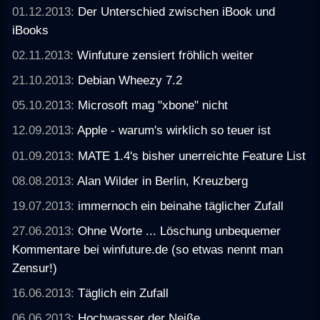
01.12.2013:
Der Unterschied zwischen iBook und
iBooks
02.11.2013:
Winfuture zensiert fröhlich weiter
21.10.2013:
Debian Wheezy 7.2
05.10.2013:
Microsoft mag "xbone" nicht
12.09.2013:
Apple - warum's wirklich so teuer ist
01.09.2013:
MATE 1.4's bisher unerreichte Feature List
08.08.2013:
Alan Wilder in Berlin, Kreuzberg
19.07.2013:
immernoch ein beinahe täglicher Zufall
27.06.2013:
Ohne Worte ... Löschung unbequemer
Kommentare bei winfuture.de (so etwas nennt man
Zensur!)
16.06.2013:
Täglich ein Zufall
06.06.2013:
Hochwasser der Neiße