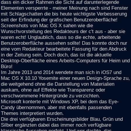
dass ein dicker Rahmen die Sicht auf darunterlegende
Elementen versperrte - meiner Meinung nach sind Fenster
mit Schlagschatten die bis heute wichtigste Verbesserung
seit der Erfindung der grafischen Benutzeroberfläche!
Screenshots von Mac OS X sahen wie die
Wunschvorstellung des Redakteurs der c't aus - aber sie
waren echt! Unglaublich, dass so die echte, arbeitende
Benutzeroberfläche aussehen sollte! Das konnte doch nur
eine vom Redakteur bearbeitete Fassung für den Abdruck
in der Zeitung sein. Doch doch, das ist die aktuelle
Desktop-Oberfläche eines Arbeits-Computers für Heim und
Büro!
Im Jahre 2013 und 2014 wendete man sich in iOS7 und
Mac OS X 10.10 Yosemite einer neuen Design-Sprache zu,
die weitgehend ohne die Darstellung von Materialien
auskam, ohne auf Effekte wie Transparenz oder
verschwommene Hintergründe zu verzichten.
Microsoft konterte mit Windows XP, bei dem das Eye-
Candy übernommen, aber mit ebenfalls passenden
Themes interpretiert wurden.
Die drei verfügbaren Erscheinungsbilder Blau, Grün und
Silber ergänzten dabei das immer noch verfügbare
klassische Aussehen perfekt. Und wer dachte, das