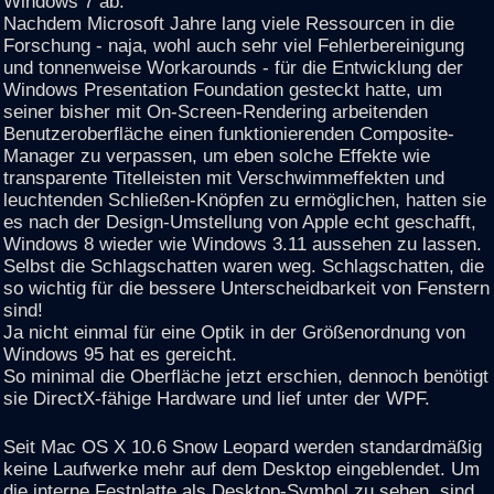
Windows 7 ab.
Nachdem Microsoft Jahre lang viele Ressourcen in die
Forschung - naja, wohl auch sehr viel Fehlerbereinigung
und tonnenweise Workarounds - für die Entwicklung der
Windows Presentation Foundation gesteckt hatte, um
seiner bisher mit On-Screen-Rendering arbeitenden
Benutzeroberfläche einen funktionierenden Composite-
Manager zu verpassen, um eben solche Effekte wie
transparente Titelleisten mit Verschwimmeffekten und
leuchtenden Schließen-Knöpfen zu ermöglichen, hatten sie
es nach der Design-Umstellung von Apple echt geschafft,
Windows 8 wieder wie Windows 3.11 aussehen zu lassen.
Selbst die Schlagschatten waren weg. Schlagschatten, die
so wichtig für die bessere Unterscheidbarkeit von Fenstern
sind!
Ja nicht einmal für eine Optik in der Größenordnung von
Windows 95 hat es gereicht.
So minimal die Oberfläche jetzt erschien, dennoch benötigt
sie DirectX-fähige Hardware und lief unter der WPF.
Seit Mac OS X 10.6 Snow Leopard werden standardmäßig
keine Laufwerke mehr auf dem Desktop eingeblendet. Um
die interne Festplatte als Desktop-Symbol zu sehen, sind