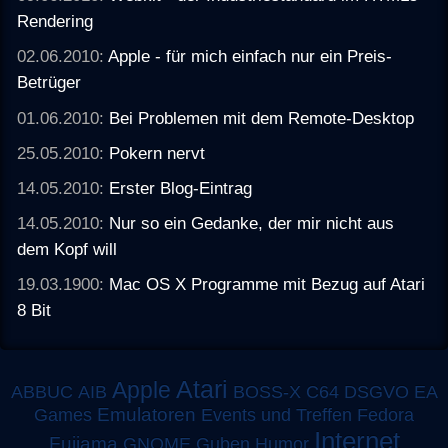
Rendering
02.06.2010:
Apple - für mich einfach nur ein Preis-
Betrüger
01.06.2010:
Bei Problemen mit dem Remote-Desktop
25.05.2010:
Pokern nervt
14.05.2010:
Erster Blog-Eintrag
14.05.2010:
Nur so ein Gedanke, der mir nicht aus
dem Kopf will
19.03.1900:
Mac OS X Programme mit Bezug auf Atari
8 Bit
Atari
Apple
ABBUC
AIB
BOSS-X
C64
DSGVO
EA
Emulatoren
Games
Events und Treffen
Fedora
Internet
Fujiama
GNOME
Guben
Humor