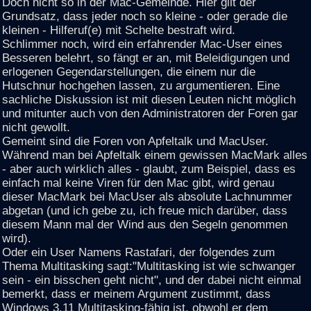
Doch nicht so in der Mac-Gemeinde. Hier gilt der
Grundsatz, dass jeder noch so kleine - oder gerade die
kleinen - Hilferuf(e) mit Schelte bestraft wird.
Schlimmer noch, wird ein erfahrender Mac-User eines
Besseren belehrt, so fängt er an, mit Beleidigungen und
erlogenen Gegendarstellungen, die einem nur die
Hutschnur hochgehen lassen, zu argumentieren. Eine
sachliche Diskussion ist mit diesen Leuten nicht möglich
und mitunter auch von den Administratoren der Foren gar
nicht gewollt.
Gemeint sind die Foren von Apfeltalk und MacUser.
Während man bei Apfeltalk einem gewissen MacMark alles
- aber auch wirklich alles - glaubt, zum Beispiel, dass es
einfach mal keine Viren für den Mac gibt, wird genau
dieser MacMark bei MacUser als absolute Lachnummer
abgetan (und ich gebe zu, ich freue mich darüber, dass
diesem Mann mal der Wind aus den Segeln genommen
wird).
Oder ein User Namens Rastafari, der folgendes zum
Thema Multitasking sagt:"Multitasking ist wie schwanger
sein - ein bisschen geht nicht", und der dabei nicht einmal
bemerkt, dass er meinem Argument zustimmt, dass
Windows 3.11 Multitasking-fähig ist, obwohl er dem