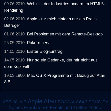
09.06.2010:
Webkit - der Industriestandard im HTML5-
Rendering
02.06.2010:
Apple - für mich einfach nur ein Preis-
Betrüger
01.06.2010:
Bei Problemen mit dem Remote-Desktop
25.05.2010:
Pokern nervt
14.05.2010:
Erster Blog-Eintrag
14.05.2010:
Nur so ein Gedanke, der mir nicht aus
dem Kopf will
19.03.1900:
Mac OS X Programme mit Bezug auf Atari
8 Bit
Atari
Apple
ABBUC
AIB
BOSS-X
C64
DSGVO
EA
Emulatoren
Games
Events und Treffen
Fedora