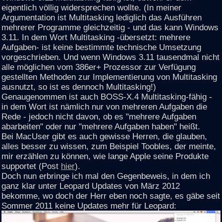
eigentlich völlig widersprechen wollte. (In meiner
Argumentation ist Multitasking lediglich das Ausführen
mehrerer Programme gleichzeitig - und das kann Windows
3.11. In dem Wort Multitasking -übersetzt: mehrere
Aufgaben- ist keine bestimmte technische Umsetzung
vorgeschrieben. Und wenn Windows 3.11 tausendmal nicht
alle möglichen vom 386er+ Prozessor zur Verfügung
gestellten Methoden zur Implementierung von Multitasking
ausnutzt, so ist es dennoch Multitasking!)
Genaugenommen ist auch BOSS-X.4 Multitasking-fähig -
in dem Wort ist nämlich nur von mehreren Aufgaben die
Rede - jedoch nicht davon, ob es "mehrere Aufgaben
abarbeiten" oder nur "mehrere Aufgaben haben" heißt.
Bei MacUser gibt es auch gewisse Herren, die glauben,
alles besser zu wissen, zum Beispiel Toobles, der meinte,
mir erzählen zu können, wie lange Apple seine Produkte
supportet (Post
hier
).
Doch nun erbringe ich mal den Gegenbeweis, in dem ich
ganz klar unter Leopard Updates von März 2012
bekomme, wo doch der Herr eben noch sagte, es gäbe seit
Sommer 2011 keine Updates mehr für Leopard: