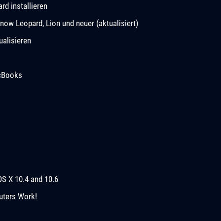
d installieren
now Leopard, Lion und neuer (aktualisiert)
ualisieren
acBooks
OS X 10.4 and 10.6
uters Work!