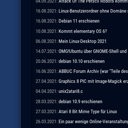
04.09.2021:
Attack Of The Petscii Robots kommt a
16.08.2021:
Linux-Benutzerordner ohne Domäne m
16.08.2021:
Debian 11 erschienen
10.08.2021:
Kommt elementary OS 6?
06.08.2021:
Mein Linux-Desktop 2021
14.07.2021:
OMG!Ubuntu über GNOME-Shell und 
20.06.2021:
debian 10.10 erschienen
16.06.2021:
ABBUC Forum Archiv (war "Teile de
27.04.2021:
Graphics 8 PIC mit Image-Magick e
04.04.2021:
unix2atari8.c
28.03.2021:
debian 10.9 erschienen
27.03.2021:
Atari 8 Bit Mime Type für Linux
26.03.2021:
Ein paar wenige Online-Veranstaltu