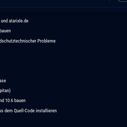
und atarixle.de
 bauen
andschutztechnischer Probleme
ease
pitan)
und 10.6 bauen
 dem Quell-Code installieren