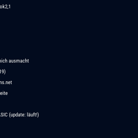
ok2,1
mich ausmacht
19)
ns.net
eite
C (update: läuft!)