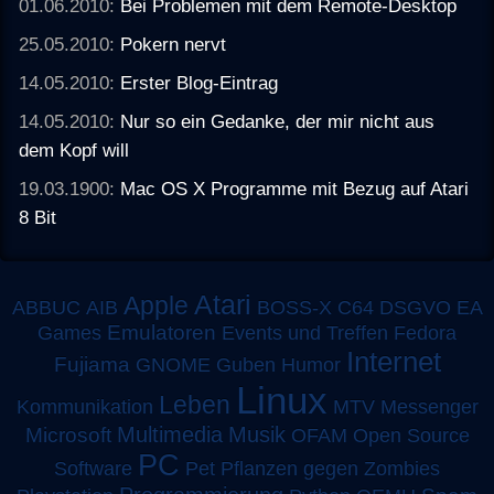
01.06.2010:
Bei Problemen mit dem Remote-Desktop
25.05.2010:
Pokern nervt
14.05.2010:
Erster Blog-Eintrag
14.05.2010:
Nur so ein Gedanke, der mir nicht aus
dem Kopf will
19.03.1900:
Mac OS X Programme mit Bezug auf Atari
8 Bit
Atari
Apple
ABBUC
AIB
BOSS-X
C64
DSGVO
EA
Emulatoren
Games
Events und Treffen
Fedora
Internet
Fujiama
GNOME
Guben
Humor
Linux
Leben
MTV
Kommunikation
Messenger
Multimedia
Musik
Microsoft
OFAM
Open Source
PC
Software
Pet
Pflanzen gegen Zombies