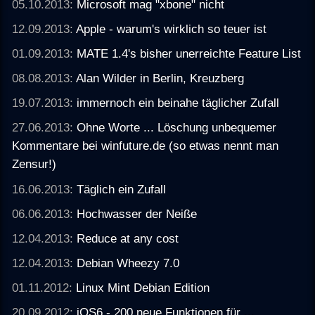
05.10.2013:
Microsoft mag "xbone" nicht
12.09.2013:
Apple - warum's wirklich so teuer ist
01.09.2013:
MATE 1.4's bisher unerreichte Feature List
08.08.2013:
Alan Wilder in Berlin, Kreuzberg
19.07.2013:
immernoch ein beinahe täglicher Zufall
27.06.2013:
Ohne Worte ... Löschung unbequemer
Kommentare bei winfuture.de (so etwas nennt man
Zensur!)
16.06.2013:
Täglich ein Zufall
06.06.2013:
Hochwasser der Neiße
12.04.2013:
Reduce at any cost
12.04.2013:
Debian Wheezy 7.0
01.11.2012:
Linux Mint Debian Edition
20.09.2012:
iOS6 - 200 neue Funktionen für ...