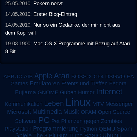
25.05.2010:
Pokern nervt
14.05.2010:
Erster Blog-Eintrag
14.05.2010:
Nur so ein Gedanke, der mir nicht aus
dem Kopf will
19.03.1900:
Mac OS X Programme mit Bezug auf Atari
8 Bit
Atari
Apple
ABBUC
AIB
BOSS-X
C64
DSGVO
EA
Emulatoren
Games
Events und Treffen
Fedora
Internet
Fujiama
GNOME
Guben
Humor
Linux
Leben
MTV
Kommunikation
Messenger
Multimedia
Musik
Microsoft
OFAM
Open Source
PC
Software
Pet
Pflanzen gegen Zombies
Programmierung
Spam
Playstation
Python
QEMU
Spiele
Turbo-BASIC
Ubuntu
The 8 Bit Guy