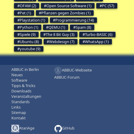
OFAM (2)
Open Source Software (1)
PC (57)
Pet (1)
Pflanzen gegen Zombies (1)
Playstation (1)
Programmierung (14)
Python (1)
QEMU (1)
Spam (8)
Spiele (9)
The 8 Bit Guy (3)
Turbo-BASIC (6)
Ubuntu (8)
Webdesign (7)
WhatsApp (1)
youtube (9)
ABBUC in Berlin
ABBUC-Webseite
Neues
ABBUC-Forum
Software
Tipps & Tricks
Downloads
Veranstaltungen
Standards
Links
Sitemap
Kontakt
AtariAge
GitHub