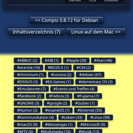
<< Compiz 0.8.12 für Debian
Inhaltsverzeichnis (7)
Linux auf dem Mac >>
ABBUC (2)
AIB (1)
Apple (30)
Atari (46)
atarixle (16)
BOSS-X (1)
C64 (2)
chromium (1)
corona (2)
debian (67)
DSGVO (3)
EA Games (1)
elementary OS (3)
Emulatoren (7)
Events und Treffen (4)
facebook (2)
Fedora (3)
Fujiama (7)
GNOME (3)
google (2)
Guben (1)
Humor (2)
insaneOS (1)
Internet (50)
Kommunikation (4)
Leben (33)
Linux (98)
macOS (9)
Messenger (1)
Microsoft (9)
MTV (6)
Multimedia (16)
Musik (13)