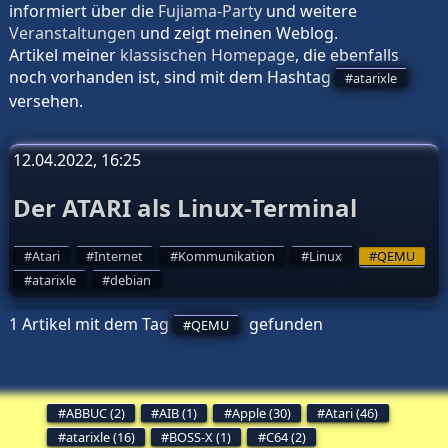
informiert über die
Fujiama-Party
und weitere
Veranstaltungen
und zeigt meinen
Weblog
.
Artikel meiner
klassischen Homepage
, die ebenfalls
noch vorhanden ist, sind mit dem Hashtag
atarixle
versehen.
12.04.2022, 16:25
Der ATARI als Linux-Terminal
Atari
Internet
Kommunikation
Linux
QEMU
atarixle
debian
1 Artikel mit dem Tag
gefunden
QEMU
ABBUC (2)
AIB (1)
Apple (30)
Atari (46)
atarixle (16)
BOSS-X (1)
C64 (2)