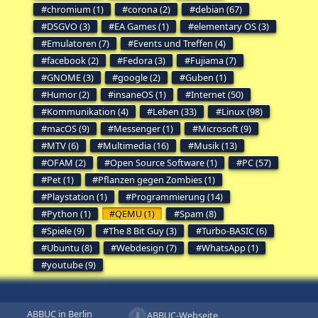
chromium (1)
corona (2)
debian (67)
DSGVO (3)
EA Games (1)
elementary OS (3)
Emulatoren (7)
Events und Treffen (4)
facebook (2)
Fedora (3)
Fujiama (7)
GNOME (3)
google (2)
Guben (1)
Humor (2)
insaneOS (1)
Internet (50)
Kommunikation (4)
Leben (33)
Linux (98)
macOS (9)
Messenger (1)
Microsoft (9)
MTV (6)
Multimedia (16)
Musik (13)
OFAM (2)
Open Source Software (1)
PC (57)
Pet (1)
Pflanzen gegen Zombies (1)
Playstation (1)
Programmierung (14)
Python (1)
QEMU (1)
Spam (8)
Spiele (9)
The 8 Bit Guy (3)
Turbo-BASIC (6)
Ubuntu (8)
Webdesign (7)
WhatsApp (1)
youtube (9)
ABBUC in Berlin
ABBUC-Webseite