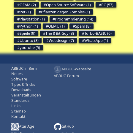
OFAM (2)
Open Source Software (1)
PC (57)
Pet (1)
Pflanzen gegen Zombies (1)
Playstation (1)
Programmierung (14)
Python (1)
QEMU (1)
Spam (8)
Spiele (9)
The 8 Bit Guy (3)
Turbo-BASIC (6)
Ubuntu (8)
Webdesign (7)
WhatsApp (1)
youtube (9)
ABBUC in Berlin
ABBUC-Webseite
Neues
ABBUC-Forum
Software
Tipps & Tricks
Downloads
Veranstaltungen
Standards
Links
Sitemap
Kontakt
AtariAge
GitHub