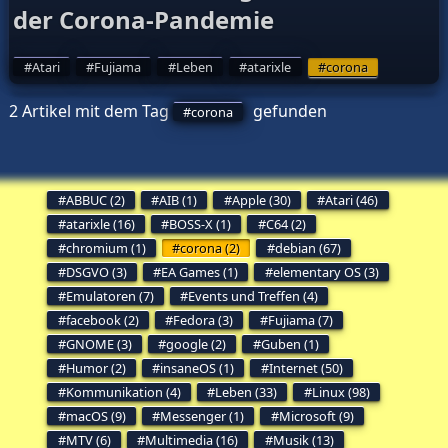
der Corona-Pandemie
Atari
Fujiama
Leben
atarixle
corona
2 Artikel mit dem Tag
gefunden
corona
ABBUC (2)
AIB (1)
Apple (30)
Atari (46)
atarixle (16)
BOSS-X (1)
C64 (2)
chromium (1)
corona (2)
debian (67)
DSGVO (3)
EA Games (1)
elementary OS (3)
Emulatoren (7)
Events und Treffen (4)
facebook (2)
Fedora (3)
Fujiama (7)
GNOME (3)
google (2)
Guben (1)
Humor (2)
insaneOS (1)
Internet (50)
Kommunikation (4)
Leben (33)
Linux (98)
macOS (9)
Messenger (1)
Microsoft (9)
MTV (6)
Multimedia (16)
Musik (13)