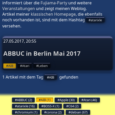
informiert über die
Fujiama-Party
und weitere
Veranstaltungen
und zeigt meinen
Weblog
.
Artikel meiner
klassischen Homepage
, die ebenfalls
noch vorhanden ist, sind mit dem Hashtag
atarixle
versehen.
27.05.2017, 20:55
ABBUC in Berlin Mai 2017
AIB
Atari
Leben
1 Artikel mit dem Tag
gefunden
AIB
ABBUC (2)
AIB (1)
Apple (30)
Atari (46)
atarixle (16)
BOSS-X (1)
C64 (2)
chromium (1)
corona (2)
debian (67)