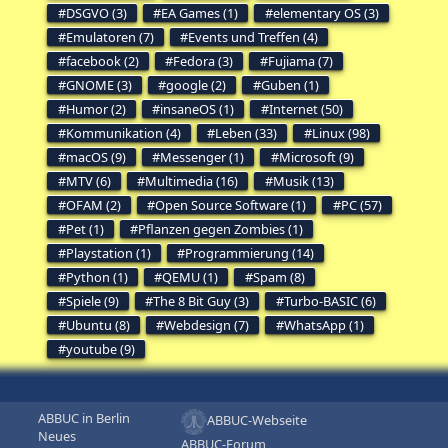
DSGVO (3)
EA Games (1)
elementary OS (3)
Emulatoren (7)
Events und Treffen (4)
facebook (2)
Fedora (3)
Fujiama (7)
GNOME (3)
google (2)
Guben (1)
Humor (2)
insaneOS (1)
Internet (50)
Kommunikation (4)
Leben (33)
Linux (98)
macOS (9)
Messenger (1)
Microsoft (9)
MTV (6)
Multimedia (16)
Musik (13)
OFAM (2)
Open Source Software (1)
PC (57)
Pet (1)
Pflanzen gegen Zombies (1)
Playstation (1)
Programmierung (14)
Python (1)
QEMU (1)
Spam (8)
Spiele (9)
The 8 Bit Guy (3)
Turbo-BASIC (6)
Ubuntu (8)
Webdesign (7)
WhatsApp (1)
youtube (9)
ABBUC in Berlin
ABBUC-Webseite
Neues
ABBUC-Forum