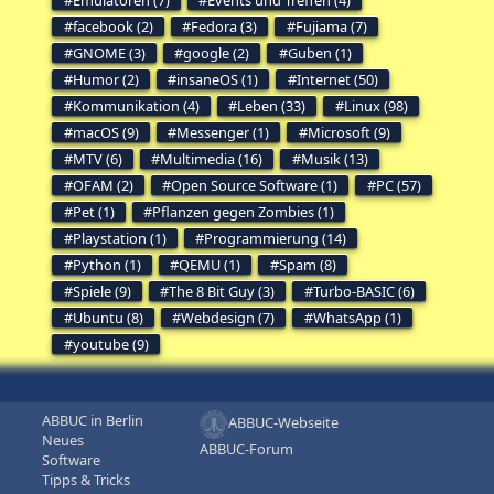
facebook (2)
Fedora (3)
Fujiama (7)
GNOME (3)
google (2)
Guben (1)
Humor (2)
insaneOS (1)
Internet (50)
Kommunikation (4)
Leben (33)
Linux (98)
macOS (9)
Messenger (1)
Microsoft (9)
MTV (6)
Multimedia (16)
Musik (13)
OFAM (2)
Open Source Software (1)
PC (57)
Pet (1)
Pflanzen gegen Zombies (1)
Playstation (1)
Programmierung (14)
Python (1)
QEMU (1)
Spam (8)
Spiele (9)
The 8 Bit Guy (3)
Turbo-BASIC (6)
Ubuntu (8)
Webdesign (7)
WhatsApp (1)
youtube (9)
ABBUC in Berlin
ABBUC-Webseite
Neues
ABBUC-Forum
Software
Tipps & Tricks