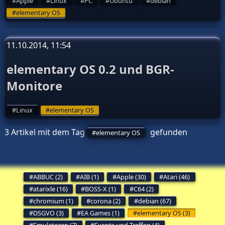
Apple
Linux
PC
Ubuntu
debian
elementary OS
11.10.2014, 11:54
elementary OS 0.2 und BGR-
Monitore
Linux
elementary OS
3 Artikel mit dem Tag
gefunden
elementary OS
ABBUC (2)
AIB (1)
Apple (30)
Atari (46)
atarixle (16)
BOSS-X (1)
C64 (2)
chromium (1)
corona (2)
debian (67)
DSGVO (3)
EA Games (1)
elementary OS (3)
Emulatoren (7)
Events und Treffen (4)