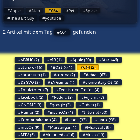
Apple
Atari
C64
Pet
Spiele
The 8 Bit Guy
youtube
2 Artikel mit dem Tag
gefunden
C64
ABBUC (2)
AIB (1)
Apple (30)
Atari (46)
atarixle (16)
BOSS-X (1)
C64 (2)
chromium (1)
corona (2)
debian (67)
DSGVO (3)
EA Games (1)
elementary OS (3)
Emulatoren (7)
Events und Treffen (4)
facebook (2)
Fedora (3)
Fujiama (7)
GNOME (3)
google (2)
Guben (1)
Humor (2)
insaneOS (1)
Internet (50)
Kommunikation (4)
Leben (33)
Linux (98)
macOS (9)
Messenger (1)
Microsoft (9)
MTV (6)
Multimedia (16)
Musik (13)