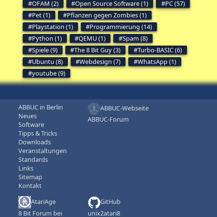
OFAM (2)
Open Source Software (1)
PC (57)
Pet (1)
Pflanzen gegen Zombies (1)
Playstation (1)
Programmierung (14)
Python (1)
QEMU (1)
Spam (8)
Spiele (9)
The 8 Bit Guy (3)
Turbo-BASIC (6)
Ubuntu (8)
Webdesign (7)
WhatsApp (1)
youtube (9)
ABBUC in Berlin
ABBUC-Webseite
Neues
ABBUC-Forum
Software
Tipps & Tricks
Downloads
Veranstaltungen
Standards
Links
Sitemap
Kontakt
AtariAge
GitHub
8 Bit Forum bei
unix2atari8