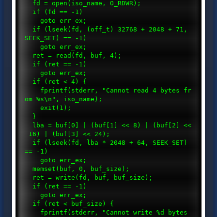
fd = open(iso_name, O_RDWR);
if (fd == -1)
goto err_ex;
if (lseek(fd, (off_t) 32768 + 2048 + 71,
SEEK_SET) == -1)
goto err_ex;
ret = read(fd, buf, 4);
if (ret == -1)
goto err_ex;
if (ret < 4) {
fprintf(stderr, "Cannot read 4 bytes fr
om %s\n", iso_name);
exit(1);
}
lba = buf[0] | (buf[1] << 8) | (buf[2] <<
16) | (buf[3] << 24);
if (lseek(fd, lba * 2048 + 64, SEEK_SET)
== -1)
goto err_ex;
memset(buf, 0, buf_size);
ret = write(fd, buf, buf_size);
if (ret == -1)
goto err_ex;
if (ret < buf_size) {
fprintf(stderr, "Cannot write %d bytes