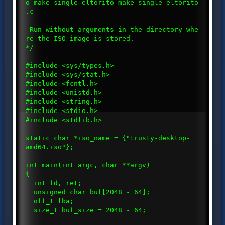
o make_single_eltorito make_single_eltorito
.c
Run without arguments in the directory whe
re the ISO image is stored.
*/
#include <sys/types.h>
#include <sys/stat.h>
#include <fcntl.h>
#include <unistd.h>
#include <string.h>
#include <stdio.h>
#include <stdlib.h>
static char *iso_name = {"trusty-desktop-
amd64.iso"};
int main(int argc, char **argv)
{
int fd, ret;
unsigned char buf[2048 - 64];
off_t lba;
size_t buf_size = 2048 - 64;