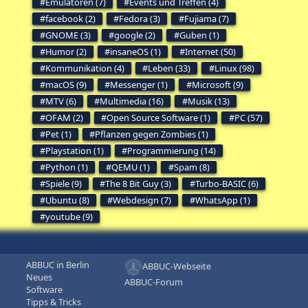
Emulatoren (7)
Events und Treffen (4)
facebook (2)
Fedora (3)
Fujiama (7)
GNOME (3)
google (2)
Guben (1)
Humor (2)
insaneOS (1)
Internet (50)
Kommunikation (4)
Leben (33)
Linux (98)
macOS (9)
Messenger (1)
Microsoft (9)
MTV (6)
Multimedia (16)
Musik (13)
OFAM (2)
Open Source Software (1)
PC (57)
Pet (1)
Pflanzen gegen Zombies (1)
Playstation (1)
Programmierung (14)
Python (1)
QEMU (1)
Spam (8)
Spiele (9)
The 8 Bit Guy (3)
Turbo-BASIC (6)
Ubuntu (8)
Webdesign (7)
WhatsApp (1)
youtube (9)
ABBUC in Berlin
ABBUC-Webseite
Neues
ABBUC-Forum
Software
Tipps & Tricks