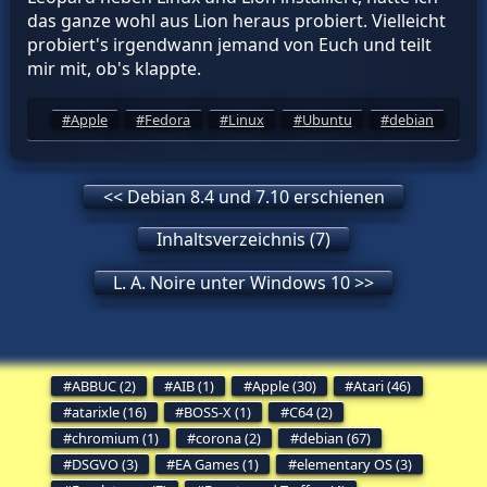
das ganze wohl aus Lion heraus probiert. Vielleicht
probiert's irgendwann jemand von Euch und teilt
mir mit, ob's klappte.
Apple
Fedora
Linux
Ubuntu
debian
<< Debian 8.4 und 7.10 erschienen
Inhaltsverzeichnis (7)
L. A. Noire unter Windows 10 >>
ABBUC (2)
AIB (1)
Apple (30)
Atari (46)
atarixle (16)
BOSS-X (1)
C64 (2)
chromium (1)
corona (2)
debian (67)
DSGVO (3)
EA Games (1)
elementary OS (3)