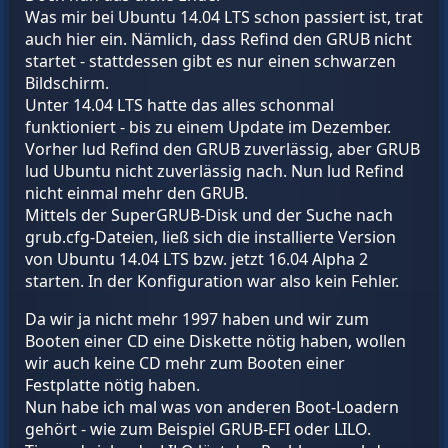
Was mir bei Ubuntu 14.04 LTS schon passiert ist, trat
auch hier ein. Nämlich, dass Refind den GRUB nicht
startet - stattdessen gibt es nur einen schwarzen
Bildschirm.
Unter 14.04 LTS hatte das alles schonmal
funktioniert - bis zu einem Update im Dezember.
Vorher lud Refind den GRUB zuverlässig, aber GRUB
lud Ubuntu nicht zuverlässig nach. Nun lud Refind
nicht einmal mehr den GRUB.
Mittels der SuperGRUB-Disk und der Suche nach
grub.cfg-Dateien, ließ sich die installierte Version
von Ubuntu 14.04 LTS bzw. jetzt 16.04 Alpha 2
starten. In der Konfiguration war also kein Fehler.
Da wir ja nicht mehr 1997 haben und wir zum
Booten einer CD eine Diskette nötig haben, wollen
wir auch keine CD mehr zum Booten einer
Festplatte nötig haben.
Nun habe ich mal was von anderen Boot-Loadern
gehört - wie zum Beispiel GRUB-EFI oder LILO.