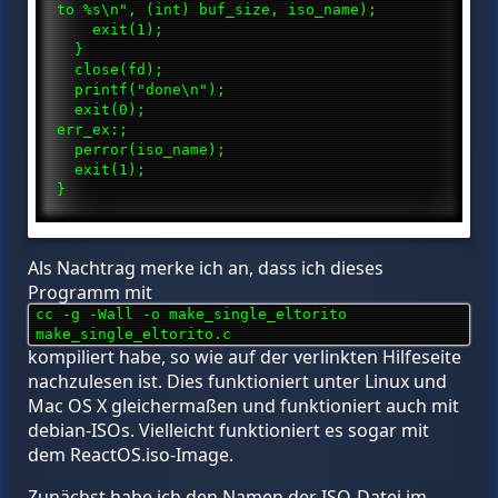
to %s\n", (int) buf_size, iso_name);
exit(1);
}
close(fd);
printf("done\n");
exit(0);
err_ex:;
perror(iso_name);
exit(1);
}
Als Nachtrag merke ich an, dass ich dieses
Programm mit
cc -g -Wall -o make_single_eltorito
make_single_eltorito.c
kompiliert habe, so wie auf der verlinkten Hilfeseite
nachzulesen ist. Dies funktioniert unter Linux und
Mac OS X gleichermaßen und funktioniert auch mit
debian-ISOs. Vielleicht funktioniert es sogar mit
dem ReactOS.iso-Image.
Zunächst habe ich den Namen der ISO-Datei im