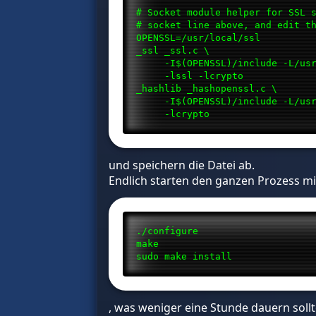
# Socket module helper for SSL 
# socket line above, and edit t
OPENSSL=/usr/local/ssl
_ssl _ssl.c \
-I$(OPENSSL)/include -L/usr/
-lssl -lcrypto
_hashlib _hashopenssl.c \
-I$(OPENSSL)/include -L/usr/
-lcrypto
und speichern die Datei ab.
Endlich starten den ganzen Prozess mi
./configure
make
sudo make install
, was weniger eine Stunde dauern sollt