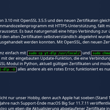
n 3.10 mit OpenSSL 3.5.5 und den neuen Zertifikaten gleich
ommandozeilenprogramm mit HTTPS-Unterstützung, fällt mir 
raussetzt. Es baut naturgemäß eine https-Verbindung zur 
 den alten Zertifikaten selbstverständlich abgelehnt wur
st ausgehandelt werden konnten. Mit OpenSSL, den neuen Zert
anz einfach mit
und
sudo cp yt-dlp /usr/local/
sudo chm
h mit der eingebauten Update-Funktion, die eine Verbindung
SL-Modul in Python, aktuell gültigen Zertifikaten und mod
alles andere als ein rotes Error, funktioniert es
t-dlp -U
nicht nur unser Hobby, denn auch Apple hat soeben (Stand 1
 Jahre nach Support-Ende macOS Big Sur 11.7.11 veröffentli
ideo
um eben die Aktualisierung abgelaufener Zertifikate i