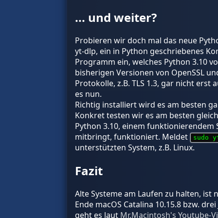
... und weiter?
Probieren wir doch mal das neue Pytho
yt-dlp, ein in Python geschriebenes K
Programm ein, welches Python 3.10 vo
bisherigen Versionen von OpenSSL und
Protokolle, z.B. TLS 1.3, gar nicht er
es nun.
Richtig installiert wird es am besten g
Konkret testen wir es am besten gleic
Python 3.10, einem funktionierendem S
mitbringt, funktioniert. Meldet
sudo y
unterstützten System, z.B. Linux.
Fazit
Alte Systeme am Laufen zu halten, ist 
Ende macOS Catalina 10.15.8 bzw. drei
geht es laut
Mr.Macintosh's Youtube-V