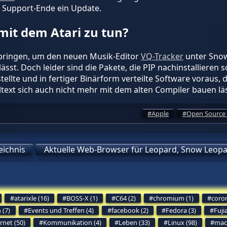
 Support-Ende ein Update.
mit dem Atari zu tun?
 bringen, um den neuen Musik-Editor
VQ-Tracker
unter Snow
lässt. Doch leider sind die Pakete, die PIP nachinstallieren 
tellte und in fertiger Binärform verteilte Software voraus, 
text sich auch nicht mehr mit dem alten Compiler bauen läs
Apple
Open Source 
eichnis
Aktuelle Web-Browser für Leopard, Snow Leopard
atarixle (16)
BOSS-X (1)
C64 (2)
chromium (1)
coron
 (7)
Events und Treffen (4)
facebook (2)
Fedora (3)
Fuji
rnet (50)
Kommunikation (4)
Leben (33)
Linux (98)
mac