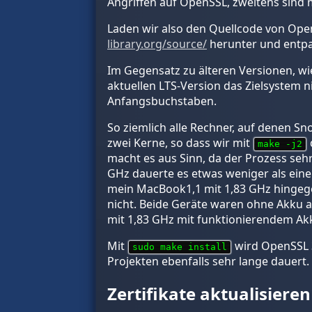
Angriffen auf OpenSSL, zweitens sind 
Laden wir also den Quellcode von OpenS
library.org/source/
herunter und entpac
Im Gegensatz zu älteren Versionen, wi
aktuellen LTS-Version das Zielsystem n
Anfangsbuchstaben.
So ziemlich alle Rechner, auf denen S
zwei Kerne, so dass wir mit
make -j2
macht es aus Sinn, da der Prozess sehr
GHz dauerte es etwas weniger als eine 
mein MacBook1,1 mit 1,83 GHz hingegen
nicht. Beide Geräte waren ohne Akku a
mit 1,83 GHz mit funktionierendem Ak
Mit
wird OpenSSL 3.
sudo make install
Projekten ebenfalls sehr lange dauert.
Zertifikate aktualisieren