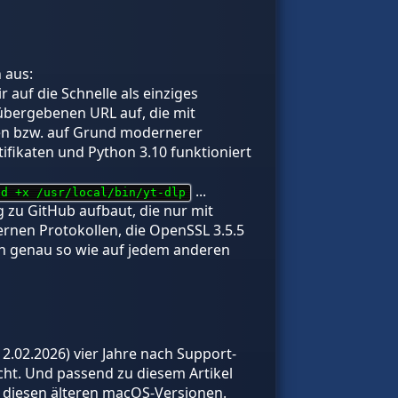
 aus:
auf die Schnelle als einziges
übergebenen URL auf, die mit
den bzw. auf Grund modernerer
ifikaten und Python 3.10 funktioniert
...
od +x /usr/local/bin/yt-dlp
 zu GitHub aufbaut, die nur mit
ernen Protokollen, die OpenSSL 3.5.5
 nun genau so wie auf jedem anderen
2.02.2026) vier Jahre nach Support-
cht. Und passend zu diesem Artikel
n diesen älteren macOS-Versionen.