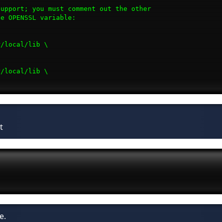
support; you must comment out the other
he OPENSSL variable:
local/lib \
local/lib \
t
e.