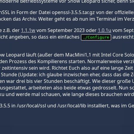
moderne Betriebssysteme vor Snow Leopard sicher, denn sie 
SL in Form der Datei openssl-3.5.5.tar.gz von der offiziel
ken das Archiv. Weiter geht es ab nun im Terminal im Verz
e z.B. der
1.1.1w
vom September 2023 oder
1.0.1u
vom Septe
icht angeben, so dass ein einfaches
ausreicht
./Configure
now Leopard läuft (außer dem MacMini1,1 mit Intel Core Sol
den Prozess des Kompilierens starten. Normalerweise verzich
 zeitintensiv sein wird. Richtet Euch also auf eine lange Ze
Stunde (Update: ich glaube inzwischen eher, dass das die 
 war drei bis vier Stunden beschäftigt. Wie dieser große
usgestattet, arbeiteten also beide etwas gedrosselt. Nun
ku und werde mal schauen, wie lange dieses brauchen wird 
5.5 in /usr/local/ssl und /usr/local/lib installiert, was i