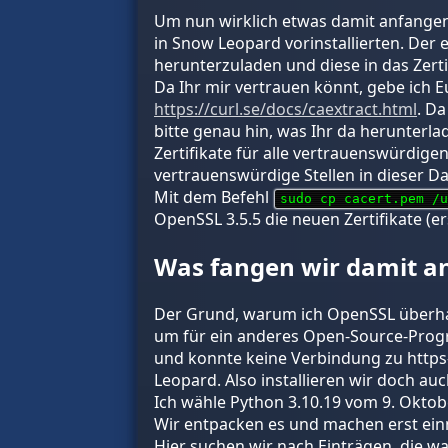
Um nun wirklich etwas damit anfangen 
in Snow Leopard vorinstallierten. Der e
herunterzuladen und diese in das Zert
Da Ihr mir vertrauen könnt, gebe ich 
https://curl.se/docs/caextract.html
. Da
bitte genau hin, was Ihr da herunterlad
Zertifikate für alle vertrauenswürdigen
vertrauenswürdige Stellen in dieser Da
Mit dem Befehl
sudo cp cacert.pem /u
OpenSSL 3.5.5 die neuen Zertifikate (er
Was fangen wir damit a
Der Grund, warum ich OpenSSL überhau
um für ein anderes Open-Source-Progra
und konnte keine Verbindung zu https-
Leopard. Also installieren wir doch au
Ich wähle Python 3.10.19 vom 9. Oktob
Wir entpacken es und machen erst ein
Hier suchen wir nach Einträgen, die w