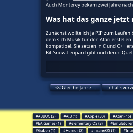
Auch Monterey bekam zwei Jahre nach
Was hat das ganze jetzt 
Zunächst wollte ich ja PIP zum Laufen
dem sich Musik für den Atari erstellen 
kompatibel. Sie setzen in C und C++ ers
Bit-Snow-Leopard gibt und deren Quell
<< Gleiche Jahre ...
Inhaltsverz
ABBUC (2)
AIB (1)
Apple (30)
Atari (46)
EA Games (1)
elementary OS (3)
Emulatoren
Guben (1)
Humor (2)
insaneOS (1)
Inte