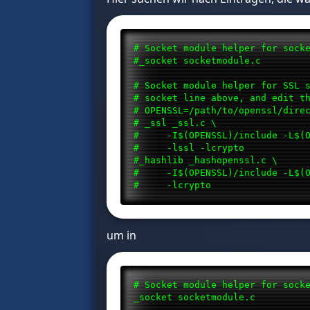
# Socket module helper for sock
#_socket socketmodule.c
# Socket module helper for SSL 
# socket line above, and edit t
# OPENSSL=/path/to/openssl/dire
# _ssl _ssl.c \
# -I$(OPENSSL)/include -L$(OP
# -lssl -lcrypto
#_hashlib _hashopenssl.c \
# -I$(OPENSSL)/include -L$(OP
# -lcrypto
um in
# Socket module helper for sock
_socket socketmodule.c