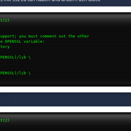
et(2)
support; you must comment out the other
he OPENSSL variable:
ctory
ENSSL)/lib \
ENSSL)/lib \
et(2)