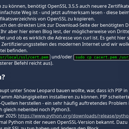
zu können, benötigt OpenSSL 3.5.5 auch neuere Zertifikate 
infachste Weg ist - und jetzt aufmerksam lesen - diese beim
ifikatsverzeichnis von OpenSSL zu kopieren.
Euch den direkten Link zur Download-Seite der benötigten D
 Ihr aber hier einen Blog lest, der möglicherweise von Drit
et und ob es wirklich die Adresse von curl ist. Es geht hier 
 Zertifizierungsstellen des modernen Internet und wir wollen
tei befinden.
und/oder
sr/local/ssl/cert.pem
sudo cp cacert.pem /usr
sterer Befehl reicht aus).
n?
pt unter Snow Leopard bauen wollte, war, dass ich PIP in
mm Abhängigkeiten installieren zu können. PIP scheiterte
Quellen herstellen - ein sehr häufig auftretendes Problem
ch gleich nebenbei noch Python3.
er 2025:
https://www.python.org/downloads/release/pytho
mal Python mit der neuen OpenSSL-Version bekannt. Dazu ö
as mit SSL zu tun haben und ändern den Block