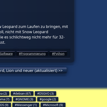
 Leopard zum Laufen zu bringen, mit
soll, nicht mit Snow Leopard
die es schlichtweg nicht mehr für 32-
st.
Software
Programmierung
Python
, Lion und neuer (aktualisiert) >>
a (2)
debian (67)
DSGVO (3)
ama (7)
GNOME (3)
google (2)
OS (9)
Messenger (1)
Microsoft (9)