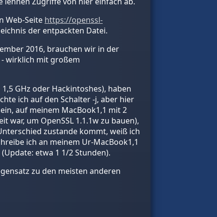
lehnen Zugriffe von hier einfach ab.
len Web-Seite
https://openssl-
eichnis der entpackten Datei.
mber 2016, brauchen wir in der
 - wirklich mit großem
o 1,5 GHz oder Hackintoshes), haben
te ich auf den Schalter -j, aber hier
it ein, auf meinem MacBook1,1 mit 2
Zeit war, um OpenSSL 1.1.1w zu bauen),
 Unterschied zustande kommt, weiß ich
 schreibe ich an meinem Ur-MacBook1,1
(Update: etwa 1 1/2 Stunden).
m Gegensatz zu den meisten anderen