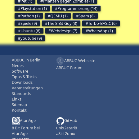
Pet (1)
Pflanzen gegen Zombies (1)
Playstation (1)
Programmierung (14)
Python (1)
QEMU (1)
Spam (8)
Spiele (9)
The 8 Bit Guy (3)
Turbo-BASIC (6)
Ubuntu (8)
Webdesign (7)
WhatsApp (1)
youtube (9)
ABBUC in Berlin
ABBUC-Webseite
Neues
ABBUC-Forum
Software
Tipps & Tricks
Downloads
Veranstaltungen
Standards
Links
Sitemap
Kontakt
AtariAge
GitHub
8 Bit Forum bei
unix2atari8
AtariAge
a8lst2unix
my posts