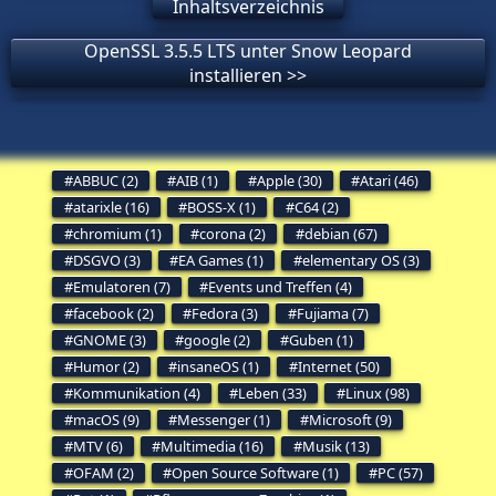
Inhaltsverzeichnis
OpenSSL 3.5.5 LTS unter Snow Leopard
installieren >>
ABBUC (2)
AIB (1)
Apple (30)
Atari (46)
atarixle (16)
BOSS-X (1)
C64 (2)
chromium (1)
corona (2)
debian (67)
DSGVO (3)
EA Games (1)
elementary OS (3)
Emulatoren (7)
Events und Treffen (4)
facebook (2)
Fedora (3)
Fujiama (7)
GNOME (3)
google (2)
Guben (1)
Humor (2)
insaneOS (1)
Internet (50)
Kommunikation (4)
Leben (33)
Linux (98)
macOS (9)
Messenger (1)
Microsoft (9)
MTV (6)
Multimedia (16)
Musik (13)
OFAM (2)
Open Source Software (1)
PC (57)