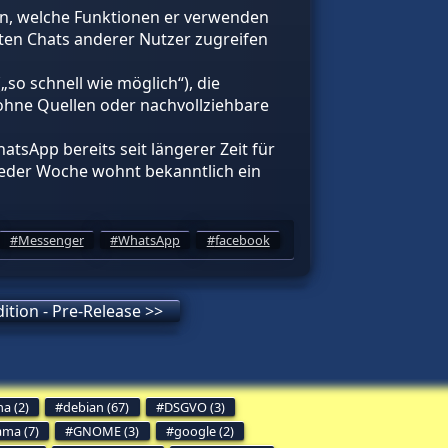
den, welche Funktionen er verwenden
ten Chats anderer Nutzer zugreifen
„so schnell wie möglich“), die
 ohne Quellen oder nachvollziehbare
atsApp bereits seit längerer Zeit für
 jeder Woche wohnt bekanntlich ein
Messenger
WhatsApp
facebook
dition - Pre-Release >>
a (2)
debian (67)
DSGVO (3)
ama (7)
GNOME (3)
google (2)