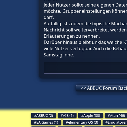
Jeder Nutzer sollte seine eigenen Dat
möchte. Gruppeneinstellungen können j
darf.
Auffällig ist zudem die typische Machar
Nachricht soll weiterverbreitet werde
Erläuterungen zu nennen.
Darüber hinaus bleibt unklar, welche K
viele Nutzer verfügbar. Auch die Behau
Samstag inne.
<< ABBUC Forum Back
ABBUC (2)
AIB (1)
Apple (30)
Atari (46)
EA Games (1)
elementary OS (3)
Emulatoren