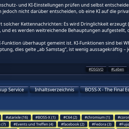
enschutz- und KI-Einstellungen prüfen und selbst entschei
edoch nicht darüber entscheiden, ob eine KI auf die priva
t solcher Kettennachrichten: Es wird Dringlichkeit erzeugt (
n, und es werden weitreichende Behauptungen aufgestellt,
I-Funktion überhaupt gemeint ist. KI-Funktionen sind bei Wh
ptung, dies gelte „ab Samstag“, ist wenig aussagekräftig –
DSGVO
Leben
up Service
Inhaltsverzeichnis
BOSS-X - The Final E
atarixle (16)
BOSS-X (1)
C64 (2)
chromium (1)
coron
 (7)
Events und Treffen (4)
facebook (2)
Fedora (3)
Fuji