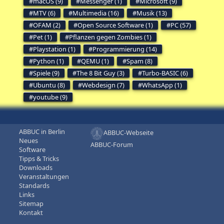
macOS (9)
Messenger (1)
Microsoft (9)
MTV (6)
Multimedia (16)
Musik (13)
OFAM (2)
Open Source Software (1)
PC (57)
Pet (1)
Pflanzen gegen Zombies (1)
Playstation (1)
Programmierung (14)
Python (1)
QEMU (1)
Spam (8)
Spiele (9)
The 8 Bit Guy (3)
Turbo-BASIC (6)
Ubuntu (8)
Webdesign (7)
WhatsApp (1)
youtube (9)
ABBUC in Berlin
ABBUC-Webseite
Neues
ABBUC-Forum
Software
Tipps & Tricks
Downloads
Veranstaltungen
Standards
Links
Sitemap
Kontakt