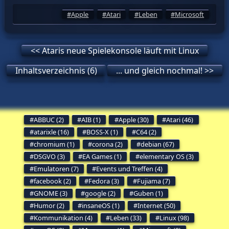
Apple
Atari
Leben
Microsoft
<< Ataris neue Spielekonsole läuft mit Linux
Inhaltsverzeichnis (6)
... und gleich nochmal! >>
ABBUC (2)
AIB (1)
Apple (30)
Atari (46)
atarixle (16)
BOSS-X (1)
C64 (2)
chromium (1)
corona (2)
debian (67)
DSGVO (3)
EA Games (1)
elementary OS (3)
Emulatoren (7)
Events und Treffen (4)
facebook (2)
Fedora (3)
Fujiama (7)
GNOME (3)
google (2)
Guben (1)
Humor (2)
insaneOS (1)
Internet (50)
Kommunikation (4)
Leben (33)
Linux (98)