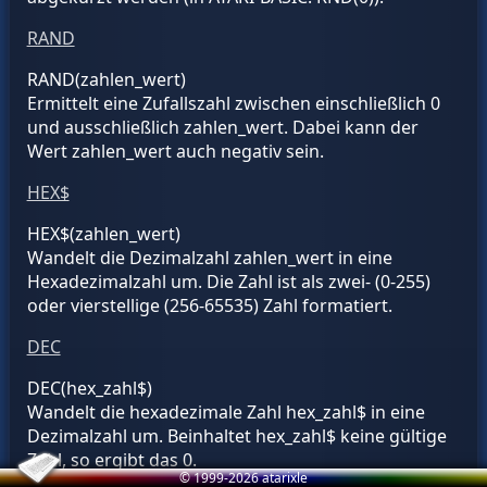
RAND
RAND(
zahlen_wert
)
Ermittelt eine Zufallszahl zwischen einschließlich 0
und ausschließlich
zahlen_wert
. Dabei kann der
Wert
zahlen_wert
auch negativ sein.
HEX$
HEX$(
zahlen_wert
)
Wandelt die Dezimalzahl
zahlen_wert
in eine
Hexadezimalzahl um. Die Zahl ist als zwei- (0-255)
oder vierstellige (256-65535) Zahl formatiert.
DEC
DEC(
hex_zahl$
)
Wandelt die hexadezimale Zahl
hex_zahl$
in eine
Dezimalzahl um. Beinhaltet
hex_zahl$
keine gültige
Zahl, so ergibt das 0.
© 1999-2026 atarixle