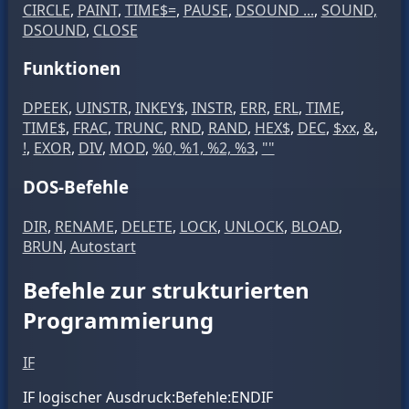
CIRCLE
,
PAINT
,
TIME$=
,
PAUSE
,
DSOUND ...
,
SOUND,
DSOUND
,
CLOSE
Funktionen
DPEEK
,
UINSTR
,
INKEY$
,
INSTR
,
ERR
,
ERL
,
TIME
,
TIME$
,
FRAC
,
TRUNC
,
RND
,
RAND
,
HEX$
,
DEC
,
$xx
,
&
,
!
,
EXOR
,
DIV
,
MOD
,
%0, %1, %2, %3
,
""
DOS-Befehle
DIR
,
RENAME
,
DELETE
,
LOCK
,
UNLOCK
,
BLOAD
,
BRUN
,
Autostart
Befehle zur strukturierten
Programmierung
IF
IF
logischer Ausdruck
:
Befehle
:ENDIF