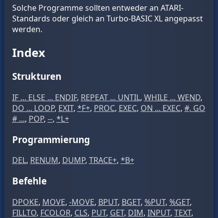
Solche Programme sollten entweder an ATARI-
Standards oder gleich an Turbo-BASIC XL angepasst
werden.
Index
Strukturen
IF ... ELSE ... ENDIF
,
REPEAT ... UNTIL
,
WHILE ... WEND
,
DO ... LOOP
,
EXIT
,
*F+
,
PROC
,
EXEC
,
ON ... EXEC
,
#, GO
# ...
,
POP
,
--
,
*L+
Programmierung
DEL
,
RENUM
,
DUMP
,
TRACE+
,
*B+
Befehle
DPOKE
,
MOVE
,
-MOVE
,
BPUT
,
BGET
,
%PUT
,
%GET
,
FILLTO
,
FCOLOR
,
CLS
,
PUT
,
GET
,
DIM
,
INPUT
,
TEXT
,