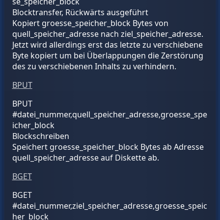
se_speicher_block
Blocktransfer, Rückwärts ausgeführt
Kopiert
groesse_speicher_block
Bytes von
quell_speicher_adresse
nach
ziel_speicher_adresse
.
Jetzt wird allerdings erst das letzte zu verschiebene
Byte kopiert um bei Überlappungen die Zerstörung
des zu verschiebenen Inhalts zu verhindern.
BPUT
BPUT
#datei_nummer,
quell_speicher_adresse
,
groesse_spe
icher_block
Blockschreiben
Speichert
groesse_speicher_block
Bytes ab Adresse
quell_speicher_adresse
auf Diskette ab.
BGET
BGET
#datei_nummer,
ziel_speicher_adresse
,
groesse_speic
her_block