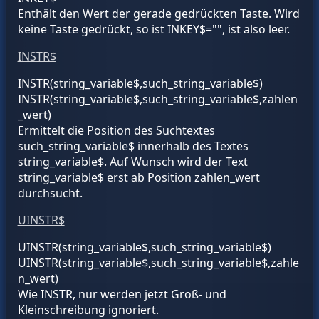
Enthält den Wert der gerade gedrückten Taste. Wird
keine Taste gedrückt, so ist INKEY$="", ist also leer.
INSTR$
INSTR(
string_variable$,such_string_variable$
)
INSTR(
string_variable$,such_string_variable$,zahlen
_wert
)
Ermittelt die Position des Suchtextes
such_string_variable$
innerhalb des Textes
string_variable$
. Auf Wunsch wird der Text
string_variable$
erst ab Position
zahlen_wert
durchsucht.
UINSTR$
UINSTR(
string_variable$
,
such_string_variable$
)
UINSTR(
string_variable$
,
such_string_variable$
,
zahle
n_wert
)
Wie INSTR, nur werden jetzt Groß- und
Kleinschreibung ignoriert.