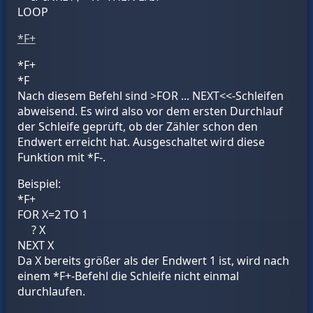
LOOP
*F+
*F+
*F
Nach diesem Befehl sind >FOR ... NEXT<<-Schleifen
abweisend. Es wird also vor dem ersten Durchlauf
der Schleife geprüft, ob der Zähler schon den
Endwert erreicht hat. Ausgeschaltet wird diese
Funktion mit *F-.
Beispiel:
*F+
FOR X=2 TO 1
? X
NEXT X
Da X bereits größer als der Endwert 1 ist, wird nach
einem *F+-Befehl die Schleife nicht einmal
durchlaufen.