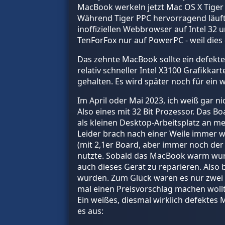
MacBook werkeln jetzt Mac OS X Tiger 
Während Tiger PPC hervorragend läuft u
inoffiziellen Webbrowser auf Intel 32 
TenForFox nur auf PowerPC - weil dies
Das zehnte MacBook sollte ein defekter
relativ schneller Intel X3100 Grafikkar
gehalten. Es wird später noch für ein 
Im April oder Mai 2023, ich weiß gar n
Also eines mit 32 Bit Prozessor. Das Bo
als kleinen Desktop-Arbeitsplatz an me
Leider brach nach einer Weile immer 
(mit 2,1er Board, aber immer noch de
nutzte. Sobald das MacBook warm wurde
auch dieses Gerät zu reparieren. Also
wurden. Zum Glück waren es nur zwei A
mal einen Preisvorschlag machen wollte
Ein weißes, diesmal wirklich defektes 
es aus: