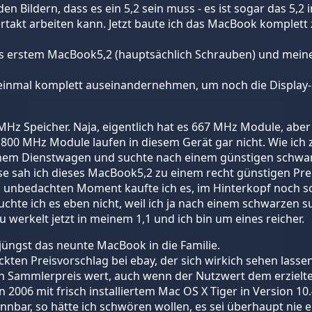
en Bildern, dass es ein 5,2 sein muss - es ist sogar das 5,2 
takt arbeiten kann. Jetzt baute ich das MacBook komplet
s erstem MacBook5,2 (hauptsächlich Schrauben) und meine
inmal komplett auseinandernehmen, um noch die Display-S
 MHz Speicher. Naja, eigentlich hat es 667 MHz Module, abe
ge 800 MHz Module laufen in diesem Gerät gar nicht. Wie
meinem Dienstwagen und suchte nach einem günstigen schwa
 sah ich dieses MacBook5,2 zu einem recht günstigen Prei
em unbedachten Moment kaufte ich es, im Hinterkopf noch so
chte ich es eben nicht, weil ich ja nach einem schwarzen
ku werkelt jetzt in meinem 1,1 und ich bin um eines reicher.
üngst das neunte MacBook in die Familie.
ckten Preisvorschlag bei ebay, der sich wirkich sehen lass
en Sammlerpreis wert, auch wenn der Nutzwert dem erzielte
006 mit frisch installiertem Mac OS X Tiger in Version 10.
bar, so hätte ich schwören wollen, es sei überhaupt nie 