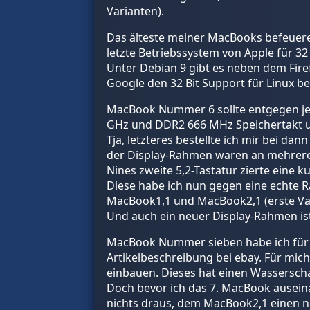
Varianten).
Das älteste meiner MacBooks befeuere i
letzte Betriebssystem von Apple für 32 
Unter Debian 9 gibt es neben dem Fire
Google den 32 Bit Support für Linux ber
MacBook Nummer 6 sollte entgegen jedw
GHz und DDR2 666 MHz Speichertakt u
Tja, letzteres bestellte ich mir bei da
der Display-Rahmen waren an mehrere
Nines zweite 5,2-Tastatur zierte eine 
Diese habe ich nun gegen eine echte Ra
MacBook1,1 und MacBook2,1 (erste Vari
Und auch ein neuer Display-Rahmen is
MacBook Nummer sieben habe ich für 25 
Artikelbeschreibung bei ebay. Für mich
einbauen. Dieses hat einen Wasserscha
Doch bevor ich das 7. MacBook auseinan
nichts draus, dem MacBook2,1 einen ne