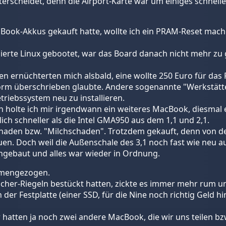
erscheidet, denn die Airport-Karte war um einiges schneller
ook-Akkus gekauft hatte, wollte ich ein PRAM-Reset mach
llierte Linux gebootet, war das Board danach nicht mehr zu g
en ernüchterten mich alsbald, eine wollte 250 Euro für da
 Form überschrieben glaubte. Andere sogenannte "Werkstät
riebssystem neu zu installieren.
ch holte ich mir irgendwann ein weiteres MacBook, diesmal e
lich schneller als die Intel GMA950 aus dem 1,1 und 2,1.
aden bzw. "Milchschaden". Trotzdem gekauft, denn von dem
en. Doch weil die Außenschale des 3,1 noch fast wie neu au
ngebaut und alles war wieder in Ordnung.
mmengezogen.
icher-Riegeln bestückt hatten, zickte es immer mehr rum 
der Festplatte (einer SSD, für die Nine noch richtig Geld h
ir hatten ja noch zwei andere MacBook, die wir uns teilen 