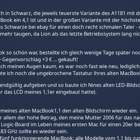
h in Schwarz, die jeweils teuerste Variante des A1181 mit 
Book ein 4,1 ist und in der großen Variante mit der höchst
das Schwarze bei ebay für einen doch recht schmalen Taler 
ht mehr taugen, da Lion als das letzte Betriebssystem lang ni
k so schön war, bestellte ich gleich wenige Tage später no
> Gegenvorschlag +3 € ... gekauft!
ich meinen Augen kaum, es war noch fast wie neu, lediglich
te ich noch die ungebrochene Tastatur ihres alten MacBook
ndgültig aufgeben und so baute ich Nines alten LED-Bildsc
r das LCD meines 1,1er eingebaut hatte).
 meines alten MacBook1,1 den alten Bildschirm wieder ein.
r allem der hohe Betrag, den meine Mutter 2006 für das 
Logic-Board im Leben meines ersten Mac für einen 20er bei 
,83 GHz sollte es wieder sein.
fünf funktionierende MacBook: alle Modelle vom 1,1 bis zum