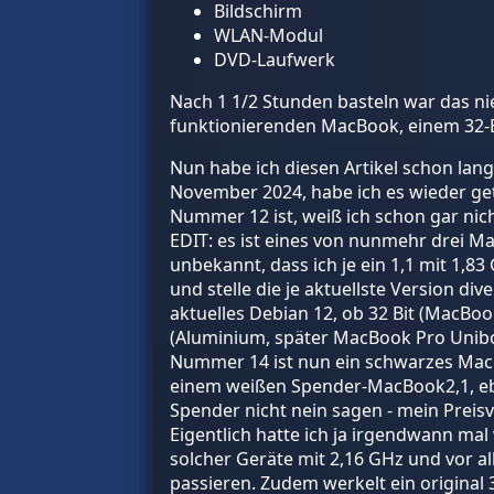
Bildschirm
WLAN-Modul
DVD-Laufwerk
Nach 1 1/2 Stunden basteln war das ni
funktionierenden MacBook, einem 32-B
Nun habe ich diesen Artikel schon lang
November 2024, habe ich es wieder ge
Nummer 12 ist, weiß ich schon gar nic
EDIT: es ist eines von nunmehr drei M
unbekannt, dass ich je ein 1,1 mit 1,8
und stelle die je aktuellste Version di
aktuelles Debian 12, ob 32 Bit (MacBoo
(Aluminium, später MacBook Pro Unib
Nummer 14 ist nun ein schwarzes MacBoo
einem weißen Spender-MacBook2,1, eben
Spender nicht nein sagen - mein Preis
Eigentlich hatte ich ja irgendwann ma
solcher Geräte mit 2,16 GHz und vor a
passieren. Zudem werkelt ein original 