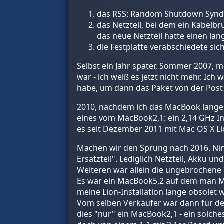
das RSS: Random Shutdown Syndr
das Netzteil, bei dem ein Kabelb
das neue Netzteil hatte einen lä
die Festplatte verabschiedete sic
Selbst ein Jahr später, Sommer 2007, mu
war - ich weiß es jetzt nicht mehr. I
habe, um dann das Paket von der Post
2010, nachdem ich das MacBook lange a
eines vom MacBook2,1: ein 2,14 GHz Int
es seit Dezember 2011 mit Mac OS X Li
Machen wir den Sprung nach 2016. Nine
Ersatzteil". Lediglich Netzteil, Akku un
Weiteren war allein die ungebrochene T
Es war ein MacBook5,2 auf dem man Mac
meine Lion-Installation lange obsolet w
Vom selben Verkäufer war dann für den 
dies "nur" ein MacBook2,1 - ein solches