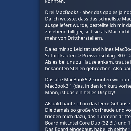
könnten.
Drei MacBooks - aber das gab es ja noc
Da ich wusste, dass das schnellste Mac
ausgeliefert wurde, bestellte ich mir 
zusehend billiger, seit sie als Mac nic
mehr von Drittherstellern.
Da es mir so Leid tat und Nines MacBoo
Sofort kaufen -> Preisvorschlag -30 € -
Als es bei uns zu Hause ankam, traute 
bekannten Stellen gebrochen. Also bau
Das alte MacBook5,2 konnten wir nun e
MacBook3,1 (das, in den ich kurz vorhe
Mann, ist das ein helles Display!
Alsbald baute ich in das leere Gehäuse
Die damals so große Vorfreude und vo
trieben mich dazu, das nunmehr dritte 
Board mit Intel Core Duo (32 Bit) und 1
Das Board eingebaut, habe ich seither 