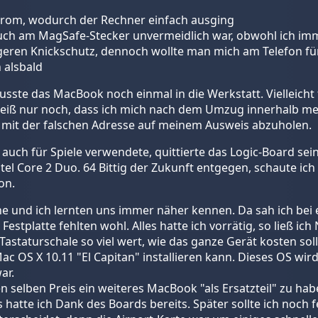
om, wodurch der Rechner einfach ausging
ruch am MagSafe-Stecker unvermeidlich war, obwohl ich imm
ngeren Knickschutz, dennoch wollte man mich am Telefon f
h alsbald
sste das MacBook noch einmal in die Werkstatt. Vielleicht f
ch weiß nur noch, dass ich mich nach dem Umzug innerhalb
 mit der falschen Adresse auf meinem Ausweis abzuholen.
uch für Spiele verwendete, quittierte das Logic-Board sein
el Core 2 Duo. 64 Bittig der Zukunft entgegen, schaute ich
on.
 und ich lernten uns immer näher kennen. Da sah ich bei 
d Festplatte fehlten wohl. Alles hatte ich vorrätig, so ließ 
astaturschale so viel wert, wie das ganze Gerät kosten soll
 OS X 10.11 "El Capitan" installieren kann. Dieses OS wir
ar.
selben Preis ein weiteres MacBook "als Ersatzteil" zu habe
 hatte ich Dank des Boards bereits. Später sollte ich noch fe