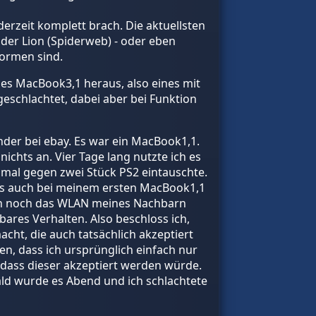
erzeit komplett brach. Die aktuellsten
oder Lion (Spiderweb) - oder eben
formen sind.
ndes MacBook3,1 heraus, also eines mit
 geschlachtet, dabei aber bei Funktion
nder bei ebay. Es war ein MacBook1,1.
nichts an. Vier Tage lang nutzte ich es
n mal gegen zwei Stück PS2 eintauschte.
das auch bei meinem ersten MacBook1,1
 ich noch das WLAN meines Nachbarn
ares Verhalten. Also beschloss ich,
cht, die auch tatsächlich akzeptiert
n, dass ich ursprünglich einfach nur
, dass dieser akzeptiert werden würde.
bald wurde es Abend und ich schlachtete