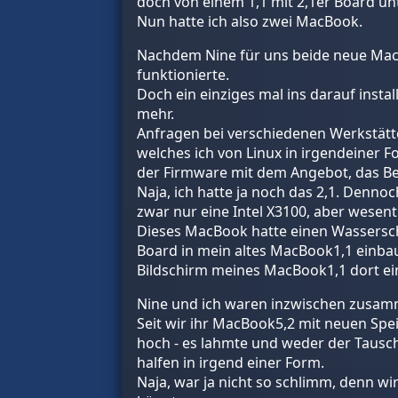
doch von einem 1,1 mit 2,1er Board unt
Nun hatte ich also zwei MacBook.
Nachdem Nine für uns beide neue MacB
funktionierte.
Doch ein einziges mal ins darauf insta
mehr.
Anfragen bei verschiedenen Werkstätt
welches ich von Linux in irgendeiner
der Firmware mit dem Angebot, das Bet
Naja, ich hatte ja noch das 2,1. Denno
zwar nur eine Intel X3100, aber wesent
Dieses MacBook hatte einen Wassersch
Board in mein altes MacBook1,1 einbau
Bildschirm meines MacBook1,1 dort ei
Nine und ich waren inzwischen zusa
Seit wir ihr MacBook5,2 mit neuen Spe
hoch - es lahmte und weder der Tausch 
halfen in irgend einer Form.
Naja, war ja nicht so schlimm, denn w