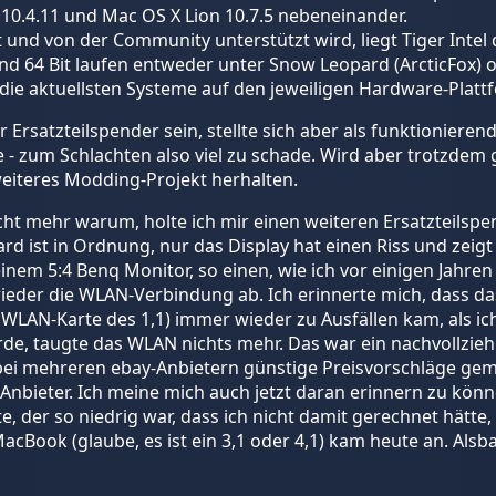
10.4.11 und Mac OS X Lion 10.7.5 nebeneinander.
nd von der Community unterstützt wird, liegt Tiger Intel d
und 64 Bit laufen entweder unter Snow Leopard (ArcticFox) 
 die aktuellsten Systeme auf den jeweiligen Hardware-Platt
 Ersatzteilspender sein, stellte sich aber als funktioniere
te - zum Schlachten also viel zu schade. Wird aber trotzdem
weiteres Modding-Projekt herhalten.
icht mehr warum, holte ich mir einen weiteren Ersatzteilspe
ard ist in Ordnung, nur das Display hat einen Riss und zeigt 
inem 5:4 Benq Monitor, so einen, wie ich vor einigen Jahre
wieder die WLAN-Verbindung ab. Ich erinnerte mich, dass 
r WLAN-Karte des 1,1) immer wieder zu Ausfällen kam, als
, taugte das WLAN nichts mehr. Das war ein nachvollziehb
 bei mehreren ebay-Anbietern günstige Preisvorschläge gema
nbieter. Ich meine mich auch jetzt daran erinnern zu könne
, der so niedrig war, dass ich nicht damit gerechnet hätte
MacBook (glaube, es ist ein 3,1 oder 4,1) kam heute an. Als