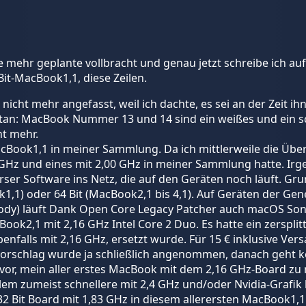
e mehr geplante vollbracht und genau jetzt schreibe ich au
it-MacBook1,1, diese Zeilen.
 nicht mehr angefasst, weil ich dachte, es sei an der Zeit i
tan: MacBook Nummer 13 und 14 sind ein weißes und ein sc
ht mehr.
acBook1,1 in meiner Sammlung. Da ich mittlerweile die Über
3 GHz und eines mit 2,00 GHz in meiner Sammlung hatte. Irge
verser Software ins Netz, die auf den Geräten noch läuft. Gr
k1,1) oder 64 Bit (MacBook2,1 bis 4,1). Auf Geräten der Gene
ody) läuft Dank Open Core Legacy Patcher auch macOS So
k2,1 mit 2,16 GHz Intel Core 2 Duo. Es hatte ein zersplitt
falls mit 2,16 GHz, ersetzt wurde. Für 15 € inklusive Ver
vorschlag wurde ja schließlich angenommen, danach geht k
l vor, mein aller erstes MacBook mit dem 2,16 GHz-Board zu
llem zumeist schnellere mit 2,4 GHz und/oder Nvidia-Grafik
32 Bit Board mit 1,83 GHz in diesem allerersten MacBook1,