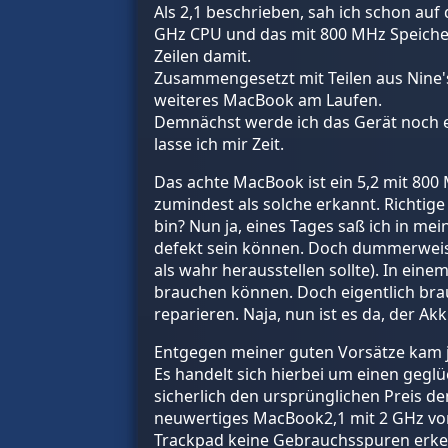
Als 2,1 beschrieben, sah ich schon auf d
GHz CPU und das mit 800 MHz Speicher
Zeilen damit.
Zusammengesetzt mit Teilen aus Nine'
weiteres MacBook am Laufen.
Demnächst werde ich das Gerät noch e
lasse ich mir Zeit.
Das achte MacBook ist ein 5,2 mit 800
zumindest als solche erkannt. Richti
bin? Nun ja, eines Tages saß ich in 
defekt sein können. Doch dummerweise
als wahr herausstellen sollte). In ein
brauchen können. Doch eigentlich brau
reparieren. Naja, nun ist es da, der Ak
Entgegen meiner guten Vorsätze kam j
Es handelt sich hierbei um einen geglü
sicherlich den ursprünglichen Preis d
neuwertiges MacBook2,1 mit 2 GHz von 2
Trackpad keine Gebrauchsspuren erkenn