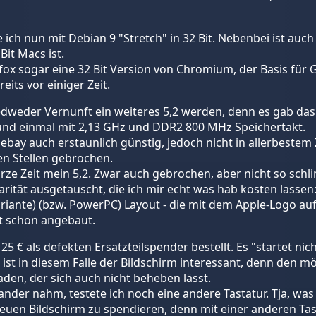
ch nun mit Debian 9 "Stretch" in 32 Bit. Nebenbei ist auch
Bit Macs ist.
fox sogar eine 32 Bit Version von Chromium, der Basis fü
eits vor einiger Zeit.
eder Vernunft ein weiteres 5,2 werden, denn es gab das 5,
nd einmal mit 2,13 GHz und DDR2 800 MHz Speichertakt.
nn ebay auch erstaunlich günstig, jedoch nicht in allerbeste
n Stellen gebrochen.
kurze Zeit mein 5,2. Zwar auch gebrochen, aber nicht so sch
rität ausgetauscht, die ich mir echt was hab kosten lassen
ante) (bzw. PowerPC) Layout - die mit dem Apple-Logo auf
t schon angebaut.
€ als defekten Ersatzteilspender bestellt. Es "startet nich
 ist in diesem Falle der Bildschirm interessant, denn den 
den, der sich auch nicht beheben lässt.
der nahm, testete ich noch eine andere Tastatur. Tja, was so
uen Bildschirm zu spendieren, denn mit einer anderen Tas