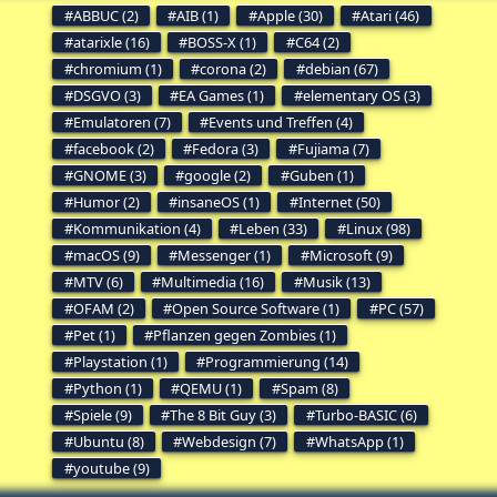
ABBUC (2)
AIB (1)
Apple (30)
Atari (46)
atarixle (16)
BOSS-X (1)
C64 (2)
chromium (1)
corona (2)
debian (67)
DSGVO (3)
EA Games (1)
elementary OS (3)
Emulatoren (7)
Events und Treffen (4)
facebook (2)
Fedora (3)
Fujiama (7)
GNOME (3)
google (2)
Guben (1)
Humor (2)
insaneOS (1)
Internet (50)
Kommunikation (4)
Leben (33)
Linux (98)
macOS (9)
Messenger (1)
Microsoft (9)
MTV (6)
Multimedia (16)
Musik (13)
OFAM (2)
Open Source Software (1)
PC (57)
Pet (1)
Pflanzen gegen Zombies (1)
Playstation (1)
Programmierung (14)
Python (1)
QEMU (1)
Spam (8)
Spiele (9)
The 8 Bit Guy (3)
Turbo-BASIC (6)
Ubuntu (8)
Webdesign (7)
WhatsApp (1)
youtube (9)