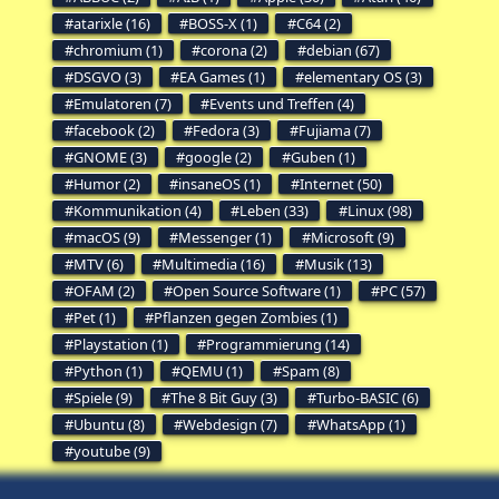
atarixle (16)
BOSS-X (1)
C64 (2)
chromium (1)
corona (2)
debian (67)
DSGVO (3)
EA Games (1)
elementary OS (3)
Emulatoren (7)
Events und Treffen (4)
facebook (2)
Fedora (3)
Fujiama (7)
GNOME (3)
google (2)
Guben (1)
Humor (2)
insaneOS (1)
Internet (50)
Kommunikation (4)
Leben (33)
Linux (98)
macOS (9)
Messenger (1)
Microsoft (9)
MTV (6)
Multimedia (16)
Musik (13)
OFAM (2)
Open Source Software (1)
PC (57)
Pet (1)
Pflanzen gegen Zombies (1)
Playstation (1)
Programmierung (14)
Python (1)
QEMU (1)
Spam (8)
Spiele (9)
The 8 Bit Guy (3)
Turbo-BASIC (6)
Ubuntu (8)
Webdesign (7)
WhatsApp (1)
youtube (9)