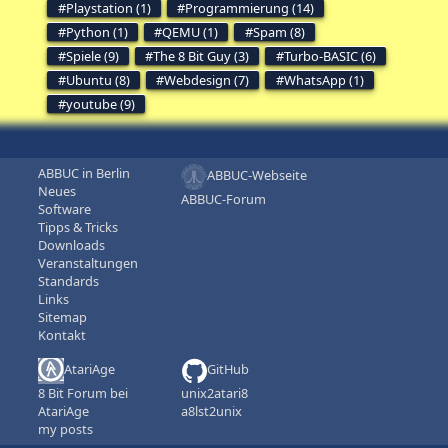
Playstation (1)
Programmierung (14)
Python (1)
QEMU (1)
Spam (8)
Spiele (9)
The 8 Bit Guy (3)
Turbo-BASIC (6)
Ubuntu (8)
Webdesign (7)
WhatsApp (1)
youtube (9)
ABBUC in Berlin
ABBUC-Webseite
Neues
ABBUC-Forum
Software
Tipps & Tricks
Downloads
Veranstaltungen
Standards
Links
Sitemap
Kontakt
AtariAge
GitHub
8 Bit Forum bei
unix2atari8
AtariAge
a8lst2unix
my posts