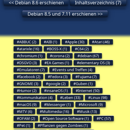
<< Debian 8.6 erschienen
Inhaltsverzeichnis (7)
Debian 8.5 und 7.11 erschienen >>
ABBUC (2)
AIB (1)
Apple (30)
Atari (46)
atarixle (16)
BOSS-X (1)
C64 (2)
chromium (1)
corona (2)
debian (67)
DSGVO (3)
EA Games (1)
elementary OS (3)
Emulatoren (7)
Events und Treffen (4)
facebook (2)
Fedora (3)
Fujiama (7)
GNOME (3)
google (2)
Guben (1)
Humor (2)
insaneOS (1)
Internet (50)
Kommunikation (4)
Leben (33)
Linux (98)
macOS (9)
Messenger (1)
Microsoft (9)
MTV (6)
Multimedia (16)
Musik (13)
OFAM (2)
Open Source Software (1)
PC (57)
Pet (1)
Pflanzen gegen Zombies (1)