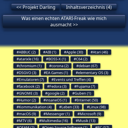
<< Projekt Darling
Inhaltsverzeichnis (4)
Was einen echten ATARI-Freak wie mich
ausmacht >>
ABBUC (2)
AIB (1)
Apple (30)
Atari (46)
atarixle (16)
BOSS-X (1)
C64 (2)
chromium (1)
corona (2)
debian (67)
DSGVO (3)
EA Games (1)
elementary OS (3)
Emulatoren (7)
Events und Treffen (4)
facebook (2)
Fedora (3)
Fujiama (7)
GNOME (3)
google (2)
Guben (1)
Humor (2)
insaneOS (1)
Internet (50)
Kommunikation (4)
Leben (33)
Linux (98)
macOS (9)
Messenger (1)
Microsoft (9)
MTV (6)
Multimedia (16)
Musik (13)
OFAM (2)
Open Source Software (1)
PC (57)