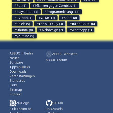
Pet (1)
Pflanzen gegen Zombies (1)
Playstation (1)
Programmierung (14)
Python (1)
QEMU (1)
Spam (8)
Spiele (9)
The 8 Bit Guy (3)
Turbo-BASIC (6)
Ubuntu (8)
Webdesign (7)
WhatsApp (1)
youtube (9)
ABBUC in Berlin
ABBUC-Webseite
Neues
ABBUC-Forum
Software
Tipps & Tricks
Downloads
Veranstaltungen
Standards
Links
Sitemap
Kontakt
AtariAge
GitHub
8 Bit Forum bei
unix2atari8