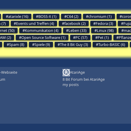
atarixle (16)
BOSS-X (1)
C64 (2)
chromium (1)
coron
 (7)
Events und Treffen (4)
facebook (2)
Fedora (3)
Fuji
rnet (50)
Kommunikation (4)
Leben (33)
Linux (98)
mac
AM (2)
Open Source Software (1)
PC (57)
Pet (1)
Pflanz
Spam (8)
Spiele (9)
The 8 Bit Guy (3)
Turbo-BASIC (6)
-Webseite
AtariAge
rum
8 Bit Forum bei AtariAge
my posts