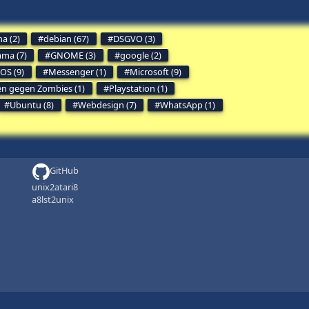
a (2)
debian (67)
DSGVO (3)
ama (7)
GNOME (3)
google (2)
OS (9)
Messenger (1)
Microsoft (9)
en gegen Zombies (1)
Playstation (1)
Ubuntu (8)
Webdesign (7)
WhatsApp (1)
GitHub
unix2atari8
a8lst2unix