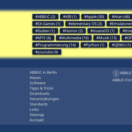
ABBUC (2)
AIB (1)
Apple (30)
Atari (46)
EA Games (1)
elementary OS (3)
Emulatoren
Guben (1)
Humor (2)
insaneOS (1)
Inte
MTV (6)
Multimedia (16)
Musik (13)
OF
Programmierung (14)
Python (1)
QEMU (1)
youtube (9)
ABBUC in Berlin
ABBUC
Neues
ABBUC-Fo
Software
Tipps & Tricks
Downloads
Veranstaltungen
Standards
Links
Sitemap
Kontakt