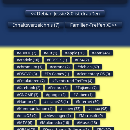
<< Debian Jessie 8.0 ist draußen
Inhaltsverzeichnis (7)
Familien-Treffen XI >>
ABBUC (2)
AIB (1)
Apple (30)
Atari (46)
atarixle (16)
BOSS-X (1)
C64 (2)
chromium (1)
corona (2)
debian (67)
DSGVO (3)
EA Games (1)
elementary OS (3)
Emulatoren (7)
Events und Treffen (4)
facebook (2)
Fedora (3)
Fujiama (7)
GNOME (3)
google (2)
Guben (1)
Humor (2)
insaneOS (1)
Internet (50)
Kommunikation (4)
Leben (33)
Linux (98)
macOS (9)
Messenger (1)
Microsoft (9)
MTV (6)
Multimedia (16)
Musik (13)
OFAM (2)
Open Source Software (1)
PC (57)