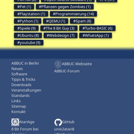
Pet (1)
Pflanzen gegen Zombies (1)
Playstation (1)
Programmierung (14)
Python (1)
QEMU (1)
Spam (8)
Spiele (9)
The 8 Bit Guy (3)
Turbo-BASIC (6)
Ubuntu (8)
Webdesign (7)
WhatsApp (1)
youtube (9)
ABBUC in Berlin
ABBUC-Webseite
Neues
ABBUC-Forum
Software
Tipps & Tricks
Downloads
Veranstaltungen
Standards
Links
Sitemap
Kontakt
AtariAge
GitHub
8 Bit Forum bei
unix2atari8