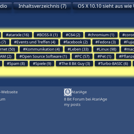
udio
Inhaltsverzeichnis (7)
OS X 10.10 sieht aus wie
atarixle (16)
BOSS-X (1)
C64 (2)
chromium (1)
coron
 (7)
Events und Treffen (4)
facebook (2)
Fedora (3)
Fuji
rnet (50)
Kommunikation (4)
Leben (33)
Linux (98)
mac
AM (2)
Open Source Software (1)
PC (57)
Pet (1)
Pflanz
Spam (8)
Spiele (9)
The 8 Bit Guy (3)
Turbo-BASIC (6)
-Webseite
AtariAge
rum
8 Bit Forum bei AtariAge
my posts