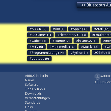
<< Bluetooth A
ABBUC (2)
AIB (1)
Apple (30)
Atari (46)
EA Games (1)
elementary OS (3)
Emulatoren
Guben (1)
Humor (2)
insaneOS (1)
Inte
MTV (6)
Multimedia (16)
Musik (13)
OF
Programmierung (14)
Python (1)
QEMU (1)
youtube (9)
ABBUC in Berlin
ABBUC
Neues
ABBUC-Fo
Software
Tipps & Tricks
Downloads
Veranstaltungen
Standards
Links