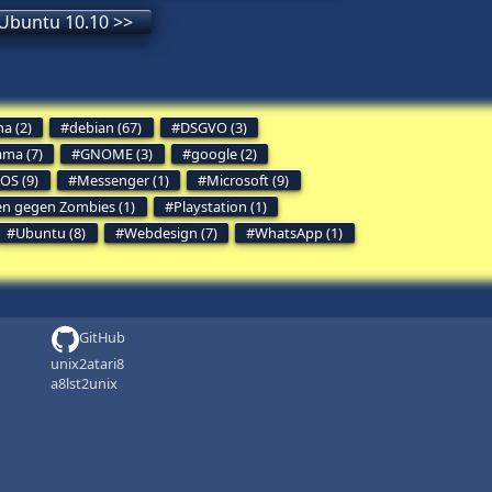
 Ubuntu 10.10 >>
a (2)
debian (67)
DSGVO (3)
ama (7)
GNOME (3)
google (2)
OS (9)
Messenger (1)
Microsoft (9)
en gegen Zombies (1)
Playstation (1)
Ubuntu (8)
Webdesign (7)
WhatsApp (1)
GitHub
unix2atari8
a8lst2unix