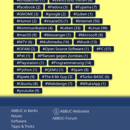
facebook (2)
Fedora (3)
Fujiama (7)
GNOME (3)
google (2)
Guben (1)
Humor (2)
insaneOS (1)
Internet (50)
Kommunikation (4)
Leben (33)
Linux (98)
macOS (9)
Messenger (1)
Microsoft (9)
MTV (6)
Multimedia (16)
Musik (13)
OFAM (2)
Open Source Software (1)
PC (57)
Pet (1)
Pflanzen gegen Zombies (1)
Playstation (1)
Programmierung (14)
Python (1)
QEMU (1)
Spam (8)
Spiele (9)
The 8 Bit Guy (3)
Turbo-BASIC (6)
Ubuntu (8)
Webdesign (7)
WhatsApp (1)
youtube (9)
ABBUC in Berlin
ABBUC-Webseite
Neues
ABBUC-Forum
Software
Tipps & Tricks