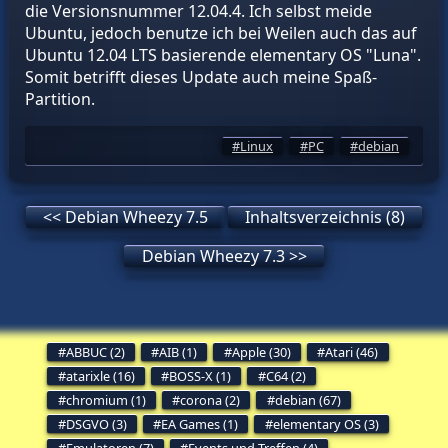
die Versionsnummer 12.04.4. Ich selbst meide
Ubuntu, jedoch benutze ich bei Weilen auch das auf
Ubuntu 12.04 LTS basierende elementary OS "Luna".
Somit betrifft dieses Update auch meine Spaß-
Partition.
Linux
PC
debian
<< Debian Wheezy 7.5
Inhaltsverzeichnis (8)
Debian Wheezy 7.3 >>
ABBUC (2)
AIB (1)
Apple (30)
Atari (46)
atarixle (16)
BOSS-X (1)
C64 (2)
chromium (1)
corona (2)
debian (67)
DSGVO (3)
EA Games (1)
elementary OS (3)
Emulatoren (7)
Events und Treffen (4)