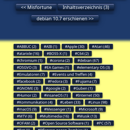
<< Misfortune
Inhaltsverzeichnis (3)
debian 10.7 erschienen >>
ABBUC (2)
AIB (1)
Apple (30)
Atari (46)
atarixle (16)
BOSS-X (1)
C64 (2)
chromium (1)
corona (2)
debian (67)
DSGVO (3)
EA Games (1)
elementary OS (3)
Emulatoren (7)
Events und Treffen (4)
facebook (2)
Fedora (3)
Fujiama (7)
GNOME (3)
google (2)
Guben (1)
Humor (2)
insaneOS (1)
Internet (50)
Kommunikation (4)
Leben (33)
Linux (98)
macOS (9)
Messenger (1)
Microsoft (9)
MTV (6)
Multimedia (16)
Musik (13)
OFAM (2)
Open Source Software (1)
PC (57)
Pet (1)
Pflanzen gegen Zombies (1)