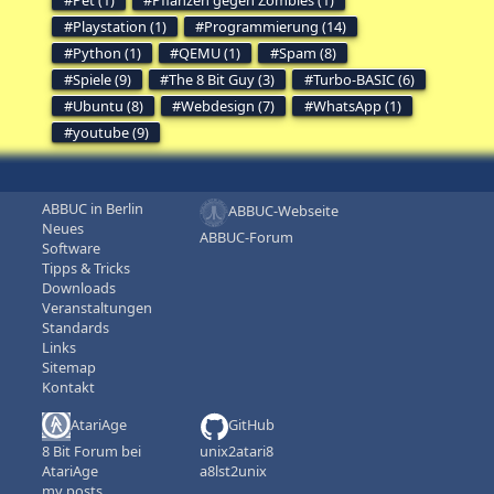
Playstation (1)
Programmierung (14)
Python (1)
QEMU (1)
Spam (8)
Spiele (9)
The 8 Bit Guy (3)
Turbo-BASIC (6)
Ubuntu (8)
Webdesign (7)
WhatsApp (1)
youtube (9)
ABBUC in Berlin
ABBUC-Webseite
Neues
ABBUC-Forum
Software
Tipps & Tricks
Downloads
Veranstaltungen
Standards
Links
Sitemap
Kontakt
AtariAge
GitHub
8 Bit Forum bei
unix2atari8
AtariAge
a8lst2unix
my posts