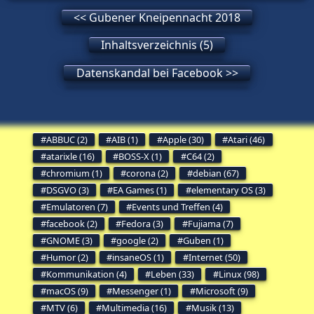
<< Gubener Kneipennacht 2018
Inhaltsverzeichnis (5)
Datenskandal bei Facebook >>
ABBUC (2)
AIB (1)
Apple (30)
Atari (46)
atarixle (16)
BOSS-X (1)
C64 (2)
chromium (1)
corona (2)
debian (67)
DSGVO (3)
EA Games (1)
elementary OS (3)
Emulatoren (7)
Events und Treffen (4)
facebook (2)
Fedora (3)
Fujiama (7)
GNOME (3)
google (2)
Guben (1)
Humor (2)
insaneOS (1)
Internet (50)
Kommunikation (4)
Leben (33)
Linux (98)
macOS (9)
Messenger (1)
Microsoft (9)
MTV (6)
Multimedia (16)
Musik (13)