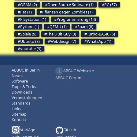
OFAM (2)
Open Source Software (1)
PC (57)
Pet (1)
Pflanzen gegen Zombies (1)
Playstation (1)
Programmierung (14)
Python (1)
QEMU (1)
Spam (8)
Spiele (9)
The 8 Bit Guy (3)
Turbo-BASIC (6)
Ubuntu (8)
Webdesign (7)
WhatsApp (1)
youtube (9)
ABBUC in Berlin
ABBUC-Webseite
Neues
ABBUC-Forum
Software
Tipps & Tricks
Downloads
Veranstaltungen
Standards
Links
Sitemap
Kontakt
AtariAge
GitHub
8 Bit Forum bei
unix2atari8