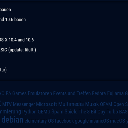
 bauen
und 10.6 bauen
OS X 10.4 and 10.6
C (update: läuft!)
tur)
VO
Emulatoren
Events und Treffen
Fedora
Fujiama
EA Games
x
Multimedia
Microsoft
Musik
MTV
Messenger
OFAM
Open S
mmierung
Spiele
Spam
The 8 Bit Guy
Turbo-BAS
Python
QEMU
debian
macOS
elementary OS
a
facebook
google
insaneOS