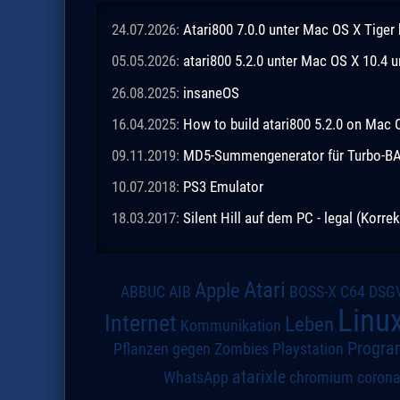
24.07.2026:
Atari800 7.0.0 unter Mac OS X Tiger
05.05.2026:
atari800 5.2.0 unter Mac OS X 10.4 
26.08.2025:
insaneOS
16.04.2025:
How to build atari800 5.2.0 on Mac 
09.11.2019:
MD5-Summengenerator für Turbo-BASI
10.07.2018:
PS3 Emulator
18.03.2017:
Silent Hill auf dem PC - legal (Korrek
Atari
Apple
DSG
ABBUC
AIB
BOSS-X
C64
Linu
Internet
Leben
Kommunikation
Progra
Pflanzen gegen Zombies
Playstation
atarixle
WhatsApp
chromium
coron