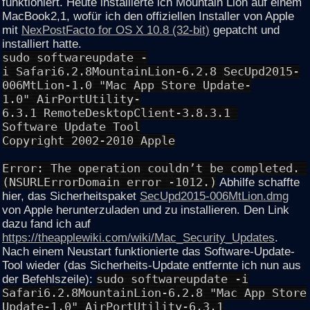
funktioniert. Heute installierte ich Mountain Lion auf einem
MacBook2,1, wofür ich den offiziellen Installer von Apple
mit
NexPostFacto for OS X 10.8 (32-bit)
gepatcht und
installiert hatte.
sudo softwareupdate -
i Safari6.2.8MountainLion-6.2.8 SecUpd2015-
006MtLion-1.0 "Mac App Store Update-
1.0" AirPortUtility-
6.3.1 RemoteDesktopClient-3.8.3.1
Software Update Tool
Copyright 2002-2010 Apple
Error: The operation couldn’t be completed.
(NSURLErrorDomain error -1012.)
Abhilfe schaffte
hier, das Sicherheitspaket
SecUpd2015-006MtLion.dmg
von Apple herunterzuladen und zu installieren. Den Link
dazu fand ich auf
https://theapplewiki.com/wiki/Mac_Security_Updates
.
Nach einem Neustart funktionierte das Software-Update-
Tool wieder (das Sicherheits-Update entfernte ich nun aus
der Befehlszeile):
sudo softwareupdate -i
Safari6.2.8MountainLion-6.2.8 "Mac App Store
Update-1.0" AirPortUtility-6.3.1