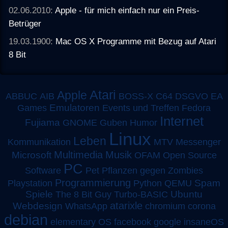
02.06.2010:
Apple - für mich einfach nur ein Preis-
Betrüger
19.03.1900:
Mac OS X Programme mit Bezug auf Atari
8 Bit
Atari
Apple
ABBUC
AIB
BOSS-X
C64
DSGVO
EA
Emulatoren
Games
Events und Treffen
Fedora
Internet
Fujiama
GNOME
Guben
Humor
Linux
Leben
MTV
Kommunikation
Messenger
Multimedia
Musik
Microsoft
OFAM
Open Source
PC
Software
Pet
Pflanzen gegen Zombies
Programmierung
Spam
Playstation
Python
QEMU
Spiele
Turbo-BASIC
Ubuntu
The 8 Bit Guy
atarixle
Webdesign
WhatsApp
chromium
corona
debian
elementary OS
facebook
google
insaneOS