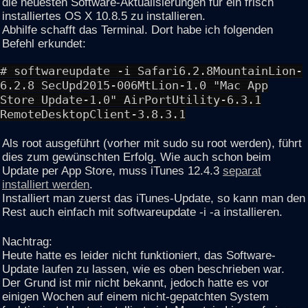
die neuesten Software-Aktualisierungen für ein frisch
installiertes OS X 10.8.5 zu installieren.
Abhilfe schafft das Terminal. Dort habe ich folgenden
Befehl erkundet:
# softwareupdate -i Safari6.2.8MountainLion-
6.2.8 SecUpd2015-006MtLion-1.0 "Mac App
Store Update-1.0" AirPortUtility-6.3.1
RemoteDesktopClient-3.8.3.1
Als root ausgeführt (vorher mit sudo su root werden), führt
dies zum gewünschten Erfolg. Wie auch schon beim
Update per App Store, muss iTunes 12.4.3
separat
installiert werden
.
Installiert man zuerst das iTunes-Update, so kann man den
Rest auch einfach mit softwareupdate -i -a installieren.
Nachtrag:
Heute hatte es leider nicht funktioniert, das Software-
Update laufen zu lassen, wie es oben beschrieben war.
Der Grund ist mir nicht bekannt, jedoch hatte es vor
einigen Wochen auf einem nicht-gepatchten System