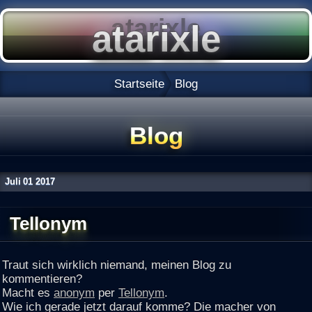
Startseite
Blog
Blog
Juli
01
2017
Tellonym
Traut sich wirklich niemand, meinen Blog zu
kommentieren?
Macht es
anonym
per
Tellonym
.
Wie ich gerade jetzt darauf komme? Die macher von