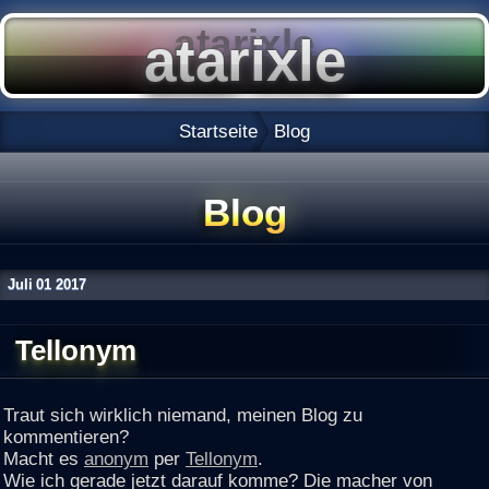
Startseite
Blog
Blog
Juli
01
2017
Tellonym
Traut sich wirklich niemand, meinen Blog zu
kommentieren?
Macht es
anonym
per
Tellonym
.
Wie ich gerade jetzt darauf komme? Die macher von