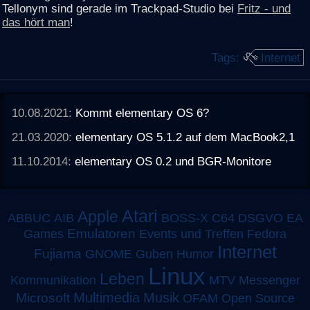
Tellonym sind gerade im Trackpad-Studio bei
Fritz - und
das hört man
!
Tags:
Internet
10.08.2021:
Kommt elementary OS 6?
21.03.2020:
elementary OS 5.1.2 auf dem MacBook2,1
11.10.2014:
elementary OS 0.2 und BGR-Monitore
Atari
Apple
ABBUC
AIB
BOSS-X
C64
DSGVO
EA
Emulatoren
Games
Events und Treffen
Fedora
Internet
Fujiama
GNOME
Guben
Humor
Linux
Leben
MTV
Kommunikation
Messenger
Multimedia
Musik
Microsoft
OFAM
Open Source