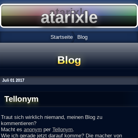
Startseite
Blog
Blog
Juli
01
2017
Tellonym
Traut sich wirklich niemand, meinen Blog zu
kommentieren?
Macht es
anonym
per
Tellonym
.
Wie ich gerade jetzt darauf komme? Die macher von