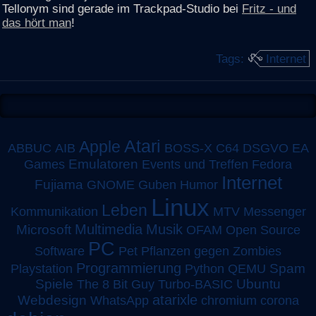
Tellonym sind gerade im Trackpad-Studio bei
Fritz - und
das hört man
!
Tags:
Internet
Atari
Apple
ABBUC
AIB
BOSS-X
C64
DSGVO
EA
Emulatoren
Games
Events und Treffen
Fedora
Internet
Fujiama
GNOME
Guben
Humor
Linux
Leben
MTV
Kommunikation
Messenger
Multimedia
Musik
Microsoft
OFAM
Open Source
PC
Software
Pet
Pflanzen gegen Zombies
Programmierung
Spam
Playstation
Python
QEMU
Spiele
Turbo-BASIC
Ubuntu
The 8 Bit Guy
atarixle
Webdesign
WhatsApp
chromium
corona