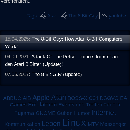
veröffentlicht.
Tags:
Atari
The 8 Bit Guy
youtube
15.04.2025:
The 8-Bit Guy: How Atari 8-Bit Computers
Work!
04.09.2021:
Attack Of The Petscii Robots kommt auf
den Atari 8 Bitter (Update)!
07.05.2017:
The 8 Bit Guy (Update)
Atari
Apple
ABBUC
AIB
BOSS-X
C64
DSGVO
EA
Emulatoren
Games
Events und Treffen
Fedora
Internet
Fujiama
GNOME
Guben
Humor
Linux
Leben
MTV
Kommunikation
Messenger