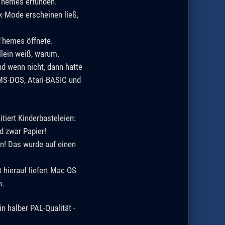
 Themes erfunden.
-Mode erscheinen ließ,
Themes öffnete.
llein weiß, warum.
nd wenn nicht, dann hatte
 MS-DOS, Atari-BASIC und
tiert Kinderbasteleien:
d zwar Papier!
n! Das wurde auf einen
 hierauf liefert Mac OS
n.
n halber PAL-Qualität -