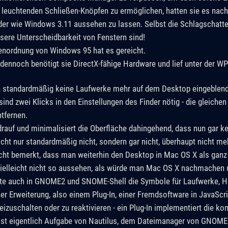
 leuchtenden Schließen-Knöpfen zu ermöglichen, hatten sie es nac
der wie Windows 3.11 aussehen zu lassen. Selbst die Schlagschatt
ssere Unterscheidbarkeit von Fenstern sind!
ößenordnung von Windows 95 hat es gereicht.
 dennoch benötigt sie DirectX-fähige Hardware und lief unter der WP
 standardmäßig keine Laufwerke mehr auf dem Desktop eingeblende
nd zwei Klicks in den Einstellungen des Finder nötig - die gleichen 
tfernen.
rauf und minimalisiert die Oberfläche dahingehend, dass nun gar k
t nur standardmäßig nicht, sondern gar nicht, überhaupt nicht me
ht bemerkt, dass man weiterhin den Desktop in Mac OS X als ganz
ielleicht nicht so aussehen, als würde man Mac OS X nachmachen u
nte auch in GNOME2 und SNOME-Shell die Symbole für Laufwerke, 
er Erweiterung, also einem Plug-In, einer Fremdsoftware in JavaScrip
reizuschalten oder zu reaktivieren - ein Plug-In implementiert die ko
ist eigentlich Aufgabe von Nautilus, dem Dateimanager von GNOME-