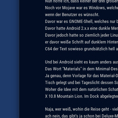
Nun hoffe ich, dass keiner der drei große
Noch vor Mojave war es Windows, welches
wenn der Benutzer es wünscht.
Davor war es GNOME-Shell, welches nur 
Davor hatte Android 2.x.x eine dunkle Men
Davor jedoch hatte so ziemlich jeder Linu
er davor weiße Schrift auf dunklem Hinte
C64 der Text sowieso grundsätzlich hell 
Und bei Android sieht es kaum anders aus:
Das Wort "Materials" in dem Minimal-Des
Ja genau, denn Vorlage für das Material-
Tisch gelegt und bei Tageslicht dessen Sch
Woher die Idee mit dem natürlichen Schat
X 10.8 Mountain Lion. Im Dock abgelegten
Naja, wer weiß, wohin die Reise geht - vi
ach nein, das gibt's ja schon bei Deluxe-