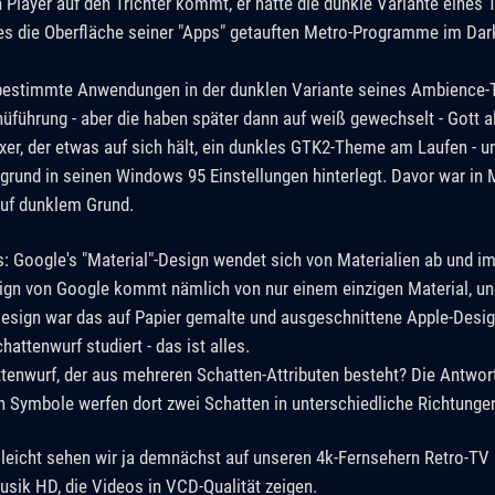
n Player auf den Trichter kommt, er hätte die dunkle Variante eines
 die Oberfläche seiner "Apps" getauften Metro-Programme im Dark
bestimmte Anwendungen in der dunklen Variante seines Ambience-
üführung - aber die haben später dann auf weiß gewechselt - Gott a
xer, der etwas auf sich hält, ein dunkles GTK2-Theme am Laufen - u
rgrund in seinen Windows 95 Einstellungen hinterlegt. Davor war in
auf dunklem Grund.
 Google's "Material"-Design wendet sich von Materialien ab und imi
ign von Google kommt nämlich von nur einem einzigen Material, un
Design war das auf Papier gemalte und ausgeschnittene Apple-Desig
attenwurf studiert - das ist alles.
tenwurf, der aus mehreren Schatten-Attributen besteht? Die Antwort
 Symbole werfen dort zwei Schatten in unterschiedliche Richtunge
elleicht sehen wir ja demnächst auf unseren 4k-Fernsehern Retro-TV i
Musik HD, die Videos in VCD-Qualität zeigen.