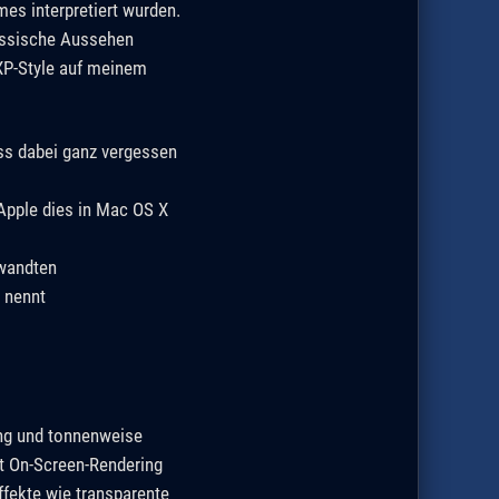
s interpretiert wurden.
lassische Aussehen
XP-Style auf meinem
ss dabei ganz vergessen
 Apple dies in Mac OS X
bwandten
" nennt
ung und tonnenweise
it On-Screen-Rendering
fekte wie transparente