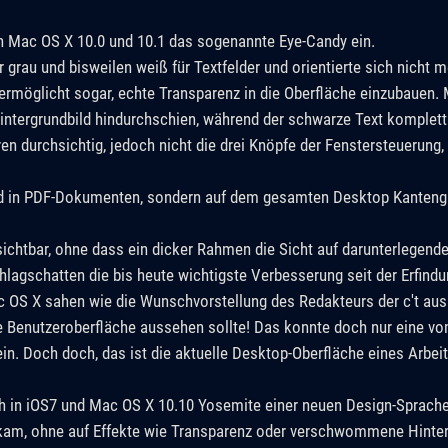
n Mac OS X 10.0 und 10.1 das sogenannte Eye-Candy ein.
r grau und bisweilen weiß für Textfelder und orientierte sich nicht 
ermöglicht sogar, echte Transparenz in die Oberfläche einzubauen.
ntergrundbild hindurchschien, während der schwarze Text komplett
aren durchsichtig, jedoch nicht die drei Knöpfe der Fenstersteuerun
und in PDF-Dokumenten, sondern auf dem gesamten Desktop Kantengl
chtbar, ohne dass ein dicker Rahmen die Sicht auf darunterlegende
lagschatten die bis heute wichtigste Verbesserung seit der Erfindu
OS X sahen wie die Wunschvorstellung des Redakteurs der c't aus -
de Benutzeroberfläche aussehen sollte! Das konnte doch nur eine v
ein. Doch doch, das ist die aktuelle Desktop-Oberfläche eines Arbe
 in iOS7 und Mac OS X 10.10 Yosemite einer neuen Design-Sprache
skam, ohne auf Effekte wie Transparenz oder verschwommene Hinter