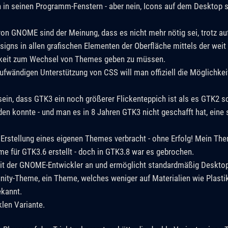
in in seinen Programm-Fenstern - aber nein, Icons auf dem Desktop 
 von GNOME sind der Meinung, dass es nicht mehr nötig sei, trotz a
igns in allen grafischen Elementen der Oberfläche mittels der weit v
hkeit zum Wechsel von Themes geben zu müssen.
aufwändigen Unterstützung von CSS will man offiziell die Möglichk
 sein, dass GTK3 ein noch größerer Flickenteppich ist als es GTK2 
n konnte - und man es in 8 Jahren GTK3 nicht geschafft hat, eine s
 Erstellung eines eigenen Themes verbracht - ohne Erfolg! Mein The
e für GTK3.6 erstellt - doch in GTK3.8 war es gebrochen.
eit der GNOME-Entwickler an und ermöglicht standardmäßig Desktop
ity-Theme, ein Theme, welches weniger auf Materialien wie Plastik
ekannt.
klen Variante.