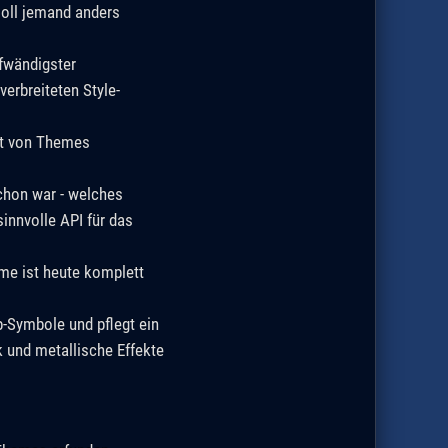
soll jemand anders
ufwändigster
erbreiteten Style-
eit von Themes
schon war - welches
innvolle API für das
me ist heute komplett
-Symbole und pflegt ein
 und metallische Effekte