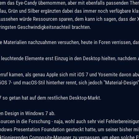
dem das Eye-Candy übernommen, aber mit ebenfalls passenden Theme
Blau, Grün und Silber ergänzten dabei das immer noch verfügbare k
 Aussehen würde Ressourcen sparen, dem kann ich sagen, dass der 
ingsten Geschwindigkeitsnachteil brachten.
e Materialien nachzuahmen versuchen, heute in Foren verrissen, da
d leuchtende Elemente erst Einzug in den Desktop hielten, nachdem
erruf kamen, als genau Apple sich mit iOS 7 und Yosemite davon a
OS 7- und macOS-Stil hinterher rennt, sich jedoch "Material-Design
7 so getan hat auf dem restlichen Desktop-Markt.
en Design in Windows 7 ab.
urcen in die Forschung - naja, wohl auch sehr viel Fehlerbereinig
ndows Presentation Foundation gesteckt hatte, um seiner bisher m
nktionierenden Composite-Manager zu verpassen, um eben solche Ef