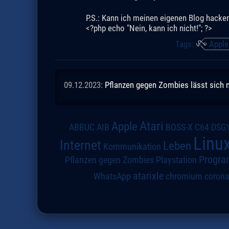
P.S.: Kann ich meinen eigenen Blog hacke
<?php echo "Nein, kann ich nicht!"; ?>
Tags:
Apple
09.12.2023:
Pflanzen gegen Zombies lässt sich n
Atari
Apple
DSG
ABBUC
AIB
BOSS-X
C64
Linu
Internet
Leben
Kommunikation
Progra
Pflanzen gegen Zombies
Playstation
atarixle
WhatsApp
chromium
coron