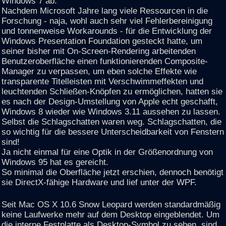
Windows 7 ab.
Nachdem Microsoft Jahre lang viele Ressourcen in die
Forschung - naja, wohl auch sehr viel Fehlerbereinigung
und tonnenweise Workarounds - für die Entwicklung der
Windows Presentation Foundation gesteckt hatte, um
seiner bisher mit On-Screen-Rendering arbeitenden
Benutzeroberfläche einen funktionierenden Composite-
Manager zu verpassen, um eben solche Effekte wie
transparente Titelleisten mit Verschwimmeffekten und
leuchtenden Schließen-Knöpfen zu ermöglichen, hatten sie
es nach der Design-Umstellung von Apple echt geschafft,
Windows 8 wieder wie Windows 3.11 aussehen zu lassen.
Selbst die Schlagschatten waren weg. Schlagschatten, die
so wichtig für die bessere Unterscheidbarkeit von Fenstern
sind!
Ja nicht einmal für eine Optik in der Größenordnung von
Windows 95 hat es gereicht.
So minimal die Oberfläche jetzt erschien, dennoch benötigt
sie DirectX-fähige Hardware und lief unter der WPF.
Seit Mac OS X 10.6 Snow Leopard werden standardmäßig
keine Laufwerke mehr auf dem Desktop eingeblendet. Um
die interne Festplatte als Desktop-Symbol zu sehen, sind