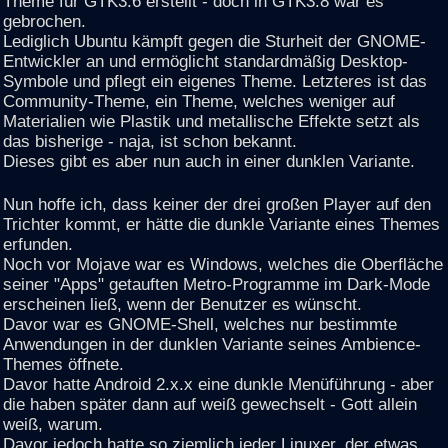
Theme für GTK3.6 erstellt - doch in GTK3.8 war es
gebrochen.
Lediglich Ubuntu kämpft gegen die Sturheit der GNOME-
Entwickler an und ermöglicht standardmäßig Desktop-
Symbole und pflegt ein eigenes Theme. Letzteres ist das
Community-Theme, ein Theme, welches weniger auf
Materialien wie Plastik und metallische Effekte setzt als
das bisherige - naja, ist schon bekannt.
Dieses gibt es aber nun auch in einer dunklen Variante.
Nun hoffe ich, dass keiner der drei großen Player auf den
Trichter kommt, er hätte die dunkle Variante eines Themes
erfunden.
Noch vor Mojave war es Windows, welches die Oberfläche
seiner "Apps" getauften Metro-Programme im Dark-Mode
erscheinen ließ, wenn der Benutzer es wünscht.
Davor war es GNOME-Shell, welches nur bestimmte
Anwendungen in der dunklen Variante seines Ambience-
Themes öffnete.
Davor hatte Android 2.x.x eine dunkle Menüführung - aber
die haben später dann auf weiß gewechselt - Gott allein
weiß, warum.
Davor jedoch hatte so ziemlich jeder Linuxer, der etwas