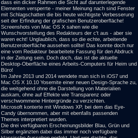
dass ein dicker Rahmen die Sicht auf darunterlegende
Elementen versperrte - meiner Meinung nach sind Fenster
mit Schlagschatten die bis heute wichtigste Verbesserung
seit der Erfindung der grafischen Benutzeroberfläche!
Screenshots von Mac OS X sahen wie die
Wunschvorstellung des Redakteurs der c't aus - aber sie
waren echt! Unglaublich, dass so die echte, arbeitende
Benutzeroberfläche aussehen sollte! Das konnte doch nur
eine vom Redakteur bearbeitete Fassung für den Abdruck
in der Zeitung sein. Doch doch, das ist die aktuelle
Desktop-Oberfläche eines Arbeits-Computers für Heim und
Büro!
Im Jahre 2013 und 2014 wendete man sich in iOS7 und
Mac OS X 10.10 Yosemite einer neuen Design-Sprache zu,
die weitgehend ohne die Darstellung von Materialien
auskam, ohne auf Effekte wie Transparenz oder
verschwommene Hintergründe zu verzichten.
Microsoft konterte mit Windows XP, bei dem das Eye-
Candy übernommen, aber mit ebenfalls passenden
Themes interpretiert wurden.
Die drei verfügbaren Erscheinungsbilder Blau, Grün und
Silber ergänzten dabei das immer noch verfügbare
klassische Aussehen perfekt. Und wer dachte, das