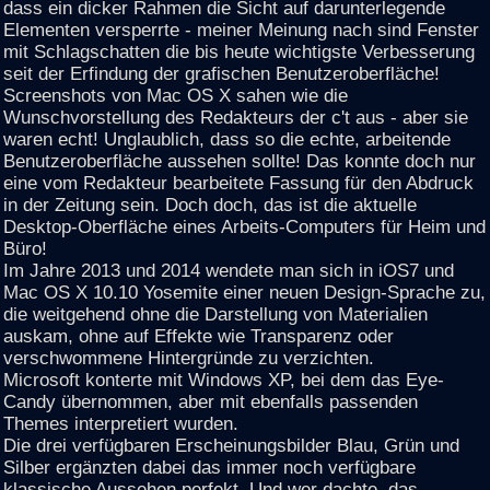
dass ein dicker Rahmen die Sicht auf darunterlegende
Elementen versperrte - meiner Meinung nach sind Fenster
mit Schlagschatten die bis heute wichtigste Verbesserung
seit der Erfindung der grafischen Benutzeroberfläche!
Screenshots von Mac OS X sahen wie die
Wunschvorstellung des Redakteurs der c't aus - aber sie
waren echt! Unglaublich, dass so die echte, arbeitende
Benutzeroberfläche aussehen sollte! Das konnte doch nur
eine vom Redakteur bearbeitete Fassung für den Abdruck
in der Zeitung sein. Doch doch, das ist die aktuelle
Desktop-Oberfläche eines Arbeits-Computers für Heim und
Büro!
Im Jahre 2013 und 2014 wendete man sich in iOS7 und
Mac OS X 10.10 Yosemite einer neuen Design-Sprache zu,
die weitgehend ohne die Darstellung von Materialien
auskam, ohne auf Effekte wie Transparenz oder
verschwommene Hintergründe zu verzichten.
Microsoft konterte mit Windows XP, bei dem das Eye-
Candy übernommen, aber mit ebenfalls passenden
Themes interpretiert wurden.
Die drei verfügbaren Erscheinungsbilder Blau, Grün und
Silber ergänzten dabei das immer noch verfügbare
klassische Aussehen perfekt. Und wer dachte, das