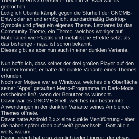
Theme für GTK3.6 erstellt - doch in GTK3.8 war es
gebrochen.
Lediglich Ubuntu kämpft gegen die Sturheit der GNOME-
Entwickler an und ermöglicht standardmäßig Desktop-
Symbole und pflegt ein eigenes Theme. Letzteres ist das
Community-Theme, ein Theme, welches weniger auf
Materialien wie Plastik und metallische Effekte setzt als
das bisherige - naja, ist schon bekannt.
Dieses gibt es aber nun auch in einer dunklen Variante.
Nun hoffe ich, dass keiner der drei großen Player auf den
Trichter kommt, er hätte die dunkle Variante eines Themes
erfunden.
Noch vor Mojave war es Windows, welches die Oberfläche
seiner "Apps" getauften Metro-Programme im Dark-Mode
erscheinen ließ, wenn der Benutzer es wünscht.
Davor war es GNOME-Shell, welches nur bestimmte
Anwendungen in der dunklen Variante seines Ambience-
Themes öffnete.
Davor hatte Android 2.x.x eine dunkle Menüführung - aber
die haben später dann auf weiß gewechselt - Gott allein
weiß, warum.
Davor jedoch hatte so ziemlich jeder Linuxer, der etwas