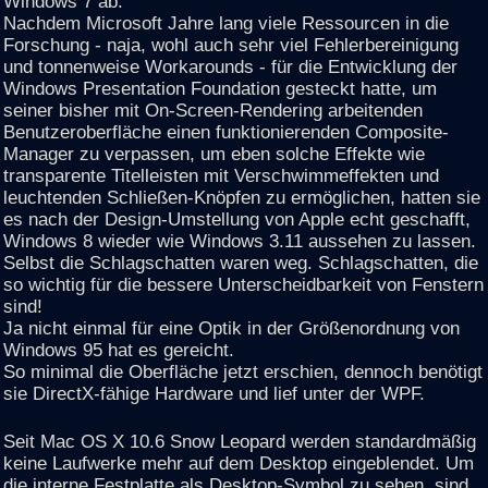
Windows 7 ab.
Nachdem Microsoft Jahre lang viele Ressourcen in die
Forschung - naja, wohl auch sehr viel Fehlerbereinigung
und tonnenweise Workarounds - für die Entwicklung der
Windows Presentation Foundation gesteckt hatte, um
seiner bisher mit On-Screen-Rendering arbeitenden
Benutzeroberfläche einen funktionierenden Composite-
Manager zu verpassen, um eben solche Effekte wie
transparente Titelleisten mit Verschwimmeffekten und
leuchtenden Schließen-Knöpfen zu ermöglichen, hatten sie
es nach der Design-Umstellung von Apple echt geschafft,
Windows 8 wieder wie Windows 3.11 aussehen zu lassen.
Selbst die Schlagschatten waren weg. Schlagschatten, die
so wichtig für die bessere Unterscheidbarkeit von Fenstern
sind!
Ja nicht einmal für eine Optik in der Größenordnung von
Windows 95 hat es gereicht.
So minimal die Oberfläche jetzt erschien, dennoch benötigt
sie DirectX-fähige Hardware und lief unter der WPF.
Seit Mac OS X 10.6 Snow Leopard werden standardmäßig
keine Laufwerke mehr auf dem Desktop eingeblendet. Um
die interne Festplatte als Desktop-Symbol zu sehen, sind