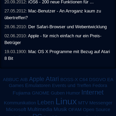
20.09.2012:
iOS6 - 200 neue Funktionen für ...
27.05.2012:
Mac-Benutzer - An Arroganz kaum zu
übertreffen?
28.06.2010:
Der Safari-Browser und Webentwicklung
02.06.2010:
Apple - für mich einfach nur ein Preis-
Betrüger
19.03.1900:
Mac OS X Programme mit Bezug auf Atari
8 Bit
Atari
Apple
ABBUC
AIB
BOSS-X
C64
DSGVO
EA
Emulatoren
Games
Events und Treffen
Fedora
Internet
Fujiama
GNOME
Guben
Humor
Linux
Leben
MTV
Kommunikation
Messenger
Multimedia
Musik
Microsoft
OFAM
Open Source