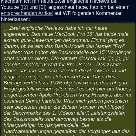
Nachdem ich mir heute zwei englische Reviews bei
Youtube (
[1]
und
[2]
) angeschaut habe, hab ich bei einem
entsprechenden Artikel
auf WF folgenden Kommentar
hinterlassen:
Zwei englische Reviews habe ich mir heute
angesehen. Das neue MacBook Pro 16" hat beide male
extrem gute Bewertungen bekommen. Einmal ging es
darum, ob bereits das Basis-Modell den Namen "Pro"
verdient (das haben die Basismodelle der 15" Vorgänger
wohl nicht verdient). Die Antowrt diesmal war "ja, ja, ja!
absolut empfehlenswert für Pro-Users!". Das zweite
Video, das ich sah, schaute sich die Hardware an und
zeigte so einiges, was lobenswert war. Dass diese
Beiträge wirklich zu 100% objektiv waren, darf ruhig in
Frage gestellt werden, allein weil es sich hier um Videos
eingefleischten Apple-Pro-Usern (kurz Fanboys, aber im
positiven Sinne) handelte. Was mich jedoch persönlich
sehr begeistert hatte: die Zahlen (können nicht lügen)
der Benchmarks des 1. Videos: alle(!) Leistungsdaten
des Basismodells sind durchweg besser als die
höherpreisiger Vorgängermodelle. Die
Hardwareänderungen gegenüber der Vorgänger laut des