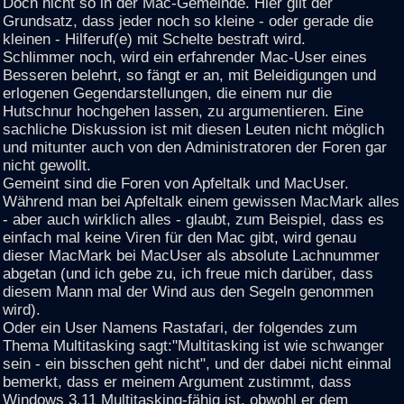
Doch nicht so in der Mac-Gemeinde. Hier gilt der
Grundsatz, dass jeder noch so kleine - oder gerade die
kleinen - Hilferuf(e) mit Schelte bestraft wird.
Schlimmer noch, wird ein erfahrender Mac-User eines
Besseren belehrt, so fängt er an, mit Beleidigungen und
erlogenen Gegendarstellungen, die einem nur die
Hutschnur hochgehen lassen, zu argumentieren. Eine
sachliche Diskussion ist mit diesen Leuten nicht möglich
und mitunter auch von den Administratoren der Foren gar
nicht gewollt.
Gemeint sind die Foren von Apfeltalk und MacUser.
Während man bei Apfeltalk einem gewissen MacMark alles
- aber auch wirklich alles - glaubt, zum Beispiel, dass es
einfach mal keine Viren für den Mac gibt, wird genau
dieser MacMark bei MacUser als absolute Lachnummer
abgetan (und ich gebe zu, ich freue mich darüber, dass
diesem Mann mal der Wind aus den Segeln genommen
wird).
Oder ein User Namens Rastafari, der folgendes zum
Thema Multitasking sagt:"Multitasking ist wie schwanger
sein - ein bisschen geht nicht", und der dabei nicht einmal
bemerkt, dass er meinem Argument zustimmt, dass
Windows 3.11 Multitasking-fähig ist, obwohl er dem