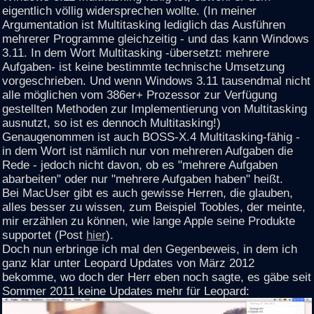
eigentlich völlig widersprechen wollte. (In meiner
Argumentation ist Multitasking lediglich das Ausführen
mehrerer Programme gleichzeitig - und das kann Windows
3.11. In dem Wort Multitasking -übersetzt: mehrere
Aufgaben- ist keine bestimmte technische Umsetzung
vorgeschrieben. Und wenn Windows 3.11 tausendmal nicht
alle möglichen vom 386er+ Prozessor zur Verfügung
gestellten Methoden zur Implementierung von Multitasking
ausnutzt, so ist es dennoch Multitasking!)
Genaugenommen ist auch BOSS-X.4 Multitasking-fähig -
in dem Wort ist nämlich nur von mehreren Aufgaben die
Rede - jedoch nicht davon, ob es "mehrere Aufgaben
abarbeiten" oder nur "mehrere Aufgaben haben" heißt.
Bei MacUser gibt es auch gewisse Herren, die glauben,
alles besser zu wissen, zum Beispiel Toobles, der meinte,
mir erzählen zu können, wie lange Apple seine Produkte
supportet (Post
hier
).
Doch nun erbringe ich mal den Gegenbeweis, in dem ich
ganz klar unter Leopard Updates von März 2012
bekomme, wo doch der Herr eben noch sagte, es gäbe seit
Sommer 2011 keine Updates mehr für Leopard: