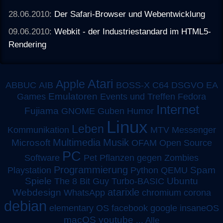
28.06.2010:
Der Safari-Browser und Webentwicklung
09.06.2010:
Webkit - der Industriestandard im HTML5-
Rendering
Atari
Apple
ABBUC
AIB
BOSS-X
C64
DSGVO
EA
Emulatoren
Games
Events und Treffen
Fedora
Internet
Fujiama
GNOME
Guben
Humor
Linux
Leben
MTV
Kommunikation
Messenger
Multimedia
Musik
Microsoft
OFAM
Open Source
PC
Software
Pet
Pflanzen gegen Zombies
Programmierung
Spam
Playstation
Python
QEMU
Spiele
Turbo-BASIC
Ubuntu
The 8 Bit Guy
atarixle
Webdesign
WhatsApp
chromium
corona
debian
elementary OS
facebook
google
insaneOS
macOS
youtube
...
Alle