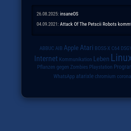
26.08.2025:
insaneOS
04.09.2021:
Attack Of The Petscii Robots kommt a
Atari
Apple
DSG
ABBUC
AIB
BOSS-X
C64
Linu
Internet
Leben
Kommunikation
Progra
Pflanzen gegen Zombies
Playstation
atarixle
WhatsApp
chromium
coron