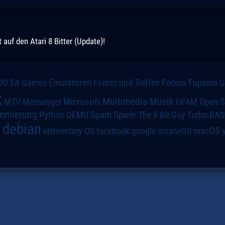
uf den Atari 8 Bitter (Update)!
VO
Emulatoren
Events und Treffen
Fedora
Fujiama
EA Games
x
Multimedia
Microsoft
Musik
MTV
Messenger
OFAM
Open S
mmierung
Spiele
Spam
The 8 Bit Guy
Turbo-BAS
Python
QEMU
debian
macOS
elementary OS
a
facebook
google
insaneOS