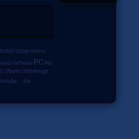
GNOME
Guben
Humor
PC
ource Software
Pet
IC
Ubuntu
Webdesign
youtube
...
Alle